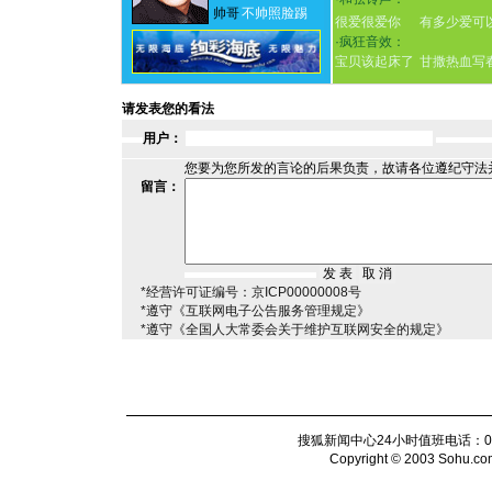
帅哥
不帅照脸踢
很爱很爱你
有多少爱可
·
疯狂音效：
宝贝该起床了
甘撒热血写
请发表您的看法
用户：
您要为您所发的言论的后果负责，故请各位遵纪守法
留言：
*经营许可证编号：京ICP00000008号
*遵守《互联网电子公告服务管理规定》
*遵守《全国人大常委会关于维护互联网安全的规定》
搜狐新闻中心24小时值班电话：010-6
Copyright © 2003 Sohu.com I