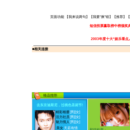
页面功能 【
我来说两句
】【
我要“揪”错
】【
推荐
】【
短信投票赢取榜中榜颁奖
2003年度十大“娱乐看点
■
相关连接
去东京迪斯尼，过桃色圣诞节
!
精彩相册
[男]
[女]
活力社员
[男]
[女]
魅力情人
[男]
[女]
美女
天若有情
·
和弦铃声：