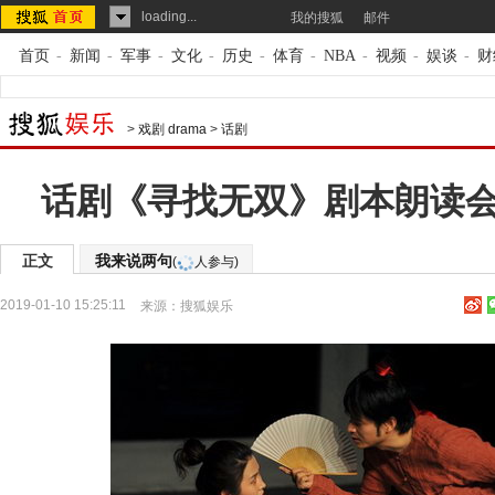
loading...
我的搜狐
邮件
首页
-
新闻
-
军事
-
文化
-
历史
-
体育
-
NBA
-
视频
-
娱谈
-
财
>
戏剧 drama
>
话剧
话剧《寻找无双》剧本朗读
正文
我来说两句
(
人参与)
2019-01-10 15:25:11
来源：
搜狐娱乐