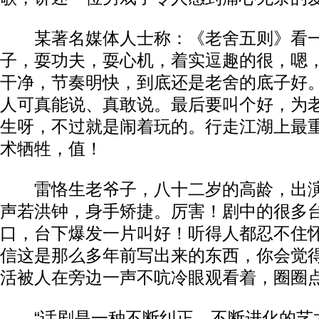
某著名媒体人士称：《老舍五则》看一
子，耍功夫，耍心机，着实逗趣的很，嗯
干净，节奏明快，到底还是老舍的底子好
人可真能说、真敢说。最后要叫个好，为
生呀，不过就是闹着玩的。行走江湖上最
术牺牲，值！
雷恪生老爷子，八十二岁的高龄，出演
声若洪钟，身手矫捷。厉害！剧中的很多
口，台下爆发一片叫好！听得人都忍不住
信这是那么多年前写出来的东西，你会觉
活被人在旁边一声不吭冷眼观看着，圈圈
“话剧是一种不断纠正，不断进化的艺术