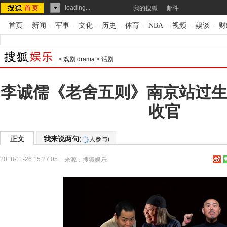
loading...
我的搜狐
邮件
首页
-
新闻
-
军事
-
文化
-
历史
-
体育
-
NBA
-
视频
-
娱谈
-
财
>
戏剧 drama
>
话剧
李诚儒《老舍五则》南京站过生
收官
正文
我来说两句
(
人参与)
2018-11-26 15:27:05
来源：
搜狐娱乐