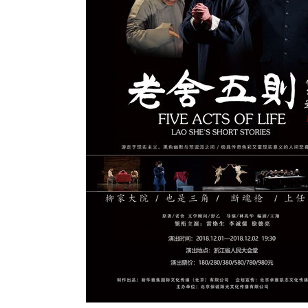
动物系恋人啊 | 钟欣潼体验爱情哲学
南方