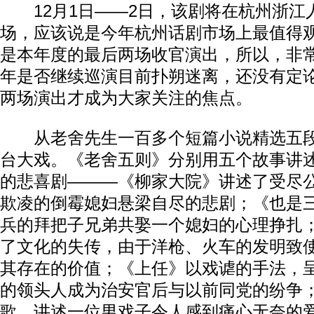
12月1日——2日，该剧将在杭州浙江
场，应该说是今年杭州话剧市场上最值得
是本年度的最后两场收官演出，所以，非
年是否继续巡演目前扑朔迷离，还没有定
两场演出才成为大家关注的焦点。
从老舍先生一百多个短篇小说精选五段
台大戏。《老舍五则》分别用五个故事讲
的悲喜剧———《柳家大院》讲述了受尽
欺凌的倒霉媳妇悬梁自尽的悲剧；《也是
兵的拜把子兄弟共娶一个媳妇的心理挣扎
了文化的失传，由于洋枪、火车的发明致
其存在的价值；《上任》以戏谑的手法，
的领头人成为治安官后与以前同党的纷争
歌，讲述一位男戏子令人感到痛心无奈的