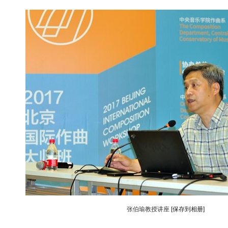
动物系恋人啊 | 钟欣潼体验爱情哲学
南方
张伯瑜教授讲座
[保存到相册]