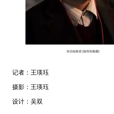
张伯瑜教授
[保存到相册]
记者：王瑛珏
摄影：王瑛珏
设计：吴双