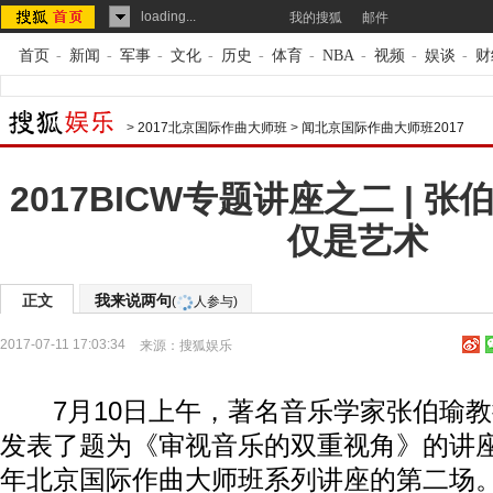
loading...
我的搜狐
邮件
首页
-
新闻
-
军事
-
文化
-
历史
-
体育
-
NBA
-
视频
-
娱谈
-
财
>
2017北京国际作曲大师班
>
闻北京国际作曲大师班2017
2017BICW专题讲座之二 | 
仅是艺术
正文
我来说两句
(
人参与)
2017-07-11 17:03:34
来源：
搜狐娱乐
7月10日上午，著名音乐学家张伯瑜教
发表了题为《审视音乐的双重视角》的讲座
年北京国际作曲大师班系列讲座的第二场