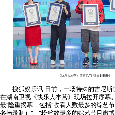
《快乐大本营》四喜临门
[保存到相册]
搜狐娱乐讯 日前，一场特殊的吉尼斯
在湖南卫视《快乐大本营》现场拉开序幕。
最”隆重揭幕，包括“收看人数最多的综艺
动物系恋人啊 | 钟欣潼体验爱情哲学
南方
参与录制）”、“粉丝数最多的综艺节目微博