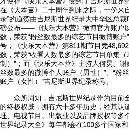
才使得《快乐大本营》受到了吉尼斯世界
在《大本营》二十周年到来之际，一份来自
录”的道贺由吉尼斯世界纪录大中华区总裁Row
磅公布——《快乐大本营》微博官方账户以10,
数，荣获“粉丝数最多的综艺节目微博账户
号；《快乐大本营》第811期节目凭48,692
数，荣获“收看人数最多的综艺节目单集（
制）”；而《快乐大本营》主持人
何炅
、
谢
丝数最多的微博个人账户（男性）”、“粉
账户（女性）”吉尼斯世界纪录称号。
众所周知，吉尼斯世界纪录作为目前全
的终极权威，拥有六十多年历史，经其认
理、电视节目、出版业以及品牌授权等多
世界纪录大全》每年都会在100多个国家和