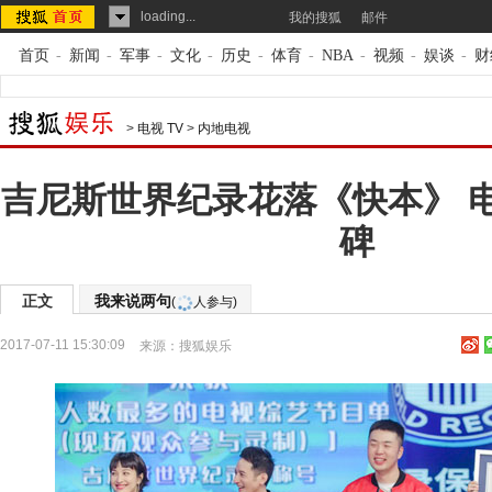
loading...
我的搜狐
邮件
首页
-
新闻
-
军事
-
文化
-
历史
-
体育
-
NBA
-
视频
-
娱谈
-
财
>
电视 TV
>
内地电视
吉尼斯世界纪录花落《快本》 
碑
正文
我来说两句
(
人参与)
2017-07-11 15:30:09
来源：
搜狐娱乐