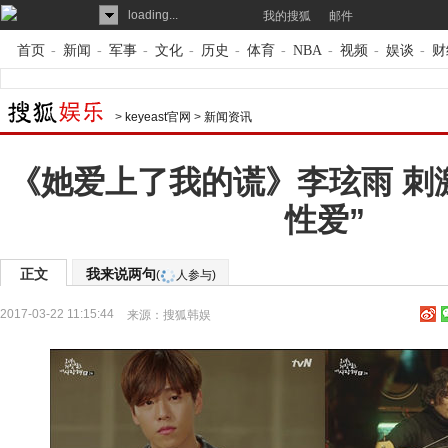
loading...
我的搜狐
邮件
首页
-
新闻
-
军事
-
文化
-
历史
-
体育
-
NBA
-
视频
-
娱谈
-
财
>
keyeast官网
>
新闻资讯
《她爱上了我的谎》李玹雨 刺
性爱”
正文
我来说两句
(
人参与)
2017-03-22 11:15:44
来源：
搜狐韩娱