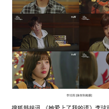
李玹雨
[保存到相册]
动物系恋人啊 | 钟欣潼体验爱情哲学
南方
搜狐韩娱讯 《她爱上了我的谎》李玹