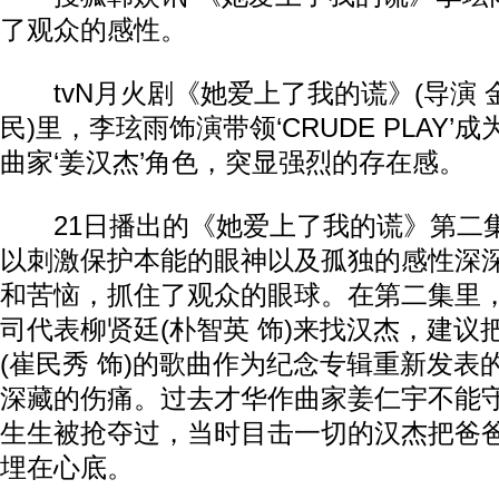
了观众的感性。
tvN月火剧《她爱上了我的谎》(导演 
民)里，李玹雨饰演带领‘CRUDE PLAY
曲家‘姜汉杰’角色，突显强烈的存在感。
21日播出的《她爱上了我的谎》第二
以刺激保护本能的眼神以及孤独的感性深
和苦恼，抓住了观众的眼球。在第二集里
司代表柳贤廷(朴智英 饰)来找汉杰，建议
(崔民秀 饰)的歌曲作为纪念专辑重新发表
深藏的伤痛。过去才华作曲家姜仁宇不能
生生被抢夺过，当时目击一切的汉杰把爸
埋在心底。