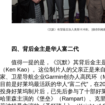
《沉默》有望最后加入奥斯卡冲刺。
[保存到相册
四、背后金主是华人富二代
值得一提的是，《沉默》其背后金主是
（Ken Kao）。这位制片人的父亲正是
家、卫星导航企业Garmin创办人高民环（M
目前是好莱坞最活跃的华人“富二代”，在2
投身好莱坞制片后，已先后参与了十部好
哈里森主演的《堡垒》（Rampart）、