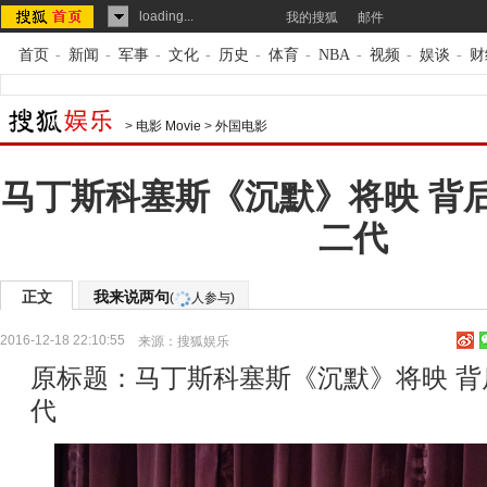
loading...
我的搜狐
邮件
首页
-
新闻
-
军事
-
文化
-
历史
-
体育
-
NBA
-
视频
-
娱谈
-
财
>
电影 Movie
>
外国电影
马丁斯科塞斯《沉默》将映 背
二代
正文
我来说两句
(
人参与)
2016-12-18 22:10:55
来源：
搜狐娱乐
原标题：马丁斯科塞斯《沉默》将映 
代