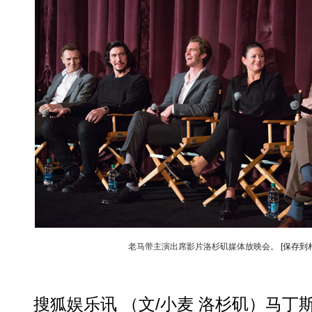
老马带主演出席影片洛杉矶媒体放映会。
[保存到
动物系恋人啊 | 钟欣潼体验爱情哲学
南方
搜狐娱乐讯 （文/小麦 洛杉矶）马丁斯科塞