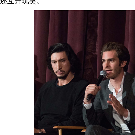
还互开玩笑。”