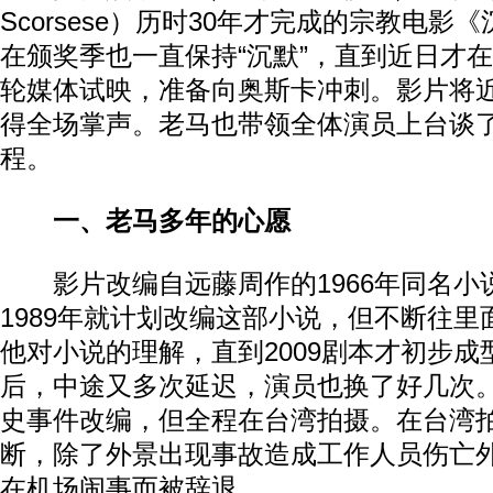
Scorsese）历时30年才完成的宗教电影《沉
在颁奖季也一直保持“沉默”，直到近日才
轮媒体试映，准备向奥斯卡冲刺。影片将
得全场掌声。老马也带领全体演员上台谈
程。
一、老马多年的心愿
影片改编自远藤周作的1966年同名小
1989年就计划改编这部小说，但不断往
他对小说的理解，直到2009剧本才初步
后，中途又多次延迟，演员也换了好几次
史事件改编，但全程在台湾拍摄。在台湾
断，除了外景出现事故造成工作人员伤亡
在机场闹事而被辞退。