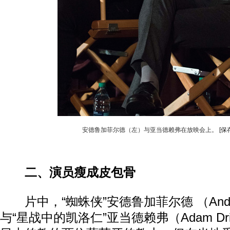
安德鲁加菲尔德（左）与亚当德赖弗在放映会上。
[保
二、演员瘦成皮包骨
片中，“蜘蛛侠”安德鲁加菲尔德 （Andrew 
与“星战中的凯洛仁”亚当德赖弗（Adam Dr