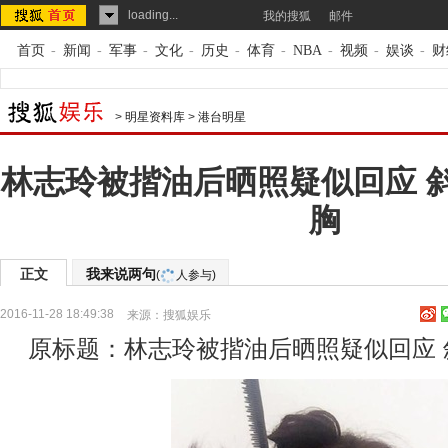
loading...
我的搜狐
邮件
首页
-
新闻
-
军事
-
文化
-
历史
-
体育
-
NBA
-
视频
-
娱谈
-
财
>
明星资料库
>
港台明星
林志玲被揩油后晒照疑似回应 
胸
正文
我来说两句
(
人参与)
2016-11-28 18:49:38
来源：
搜狐娱乐
原标题：林志玲被揩油后晒照疑似回应