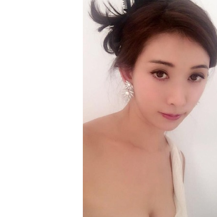
动物系恋人啊 | 钟欣潼体验爱情哲学
南