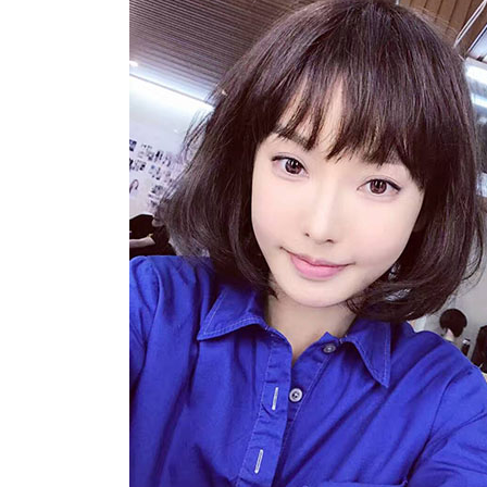
动物系恋人啊 | 钟欣潼体验爱情哲学
南方