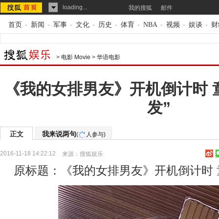
loading...
我的搜狐
邮件
首页
-
新闻
-
军事
-
文化
-
历史
-
体育
-
NBA
-
视频
-
娱谈
-
财
>
电影 Movie
>
华语电影
《我的女排男友》开机倒计时 
发”
正文
我来说两句
(
人参与)
2016-11-18 14:22:12
来源：
搜狐娱乐
原标题：《我的女排男友》开机倒计时 