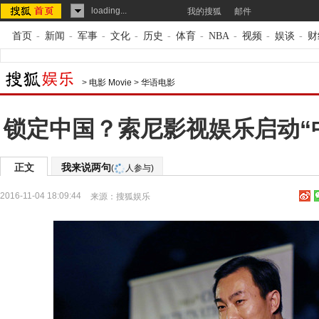
loading...
我的搜狐
邮件
首页
-
新闻
-
军事
-
文化
-
历史
-
体育
-
NBA
-
视频
-
娱谈
-
财
>
电影 Movie
>
华语电影
锁定中国？索尼影视娱乐启动“
正文
我来说两句
(
人参与)
2016-11-04 18:09:44
来源：
搜狐娱乐