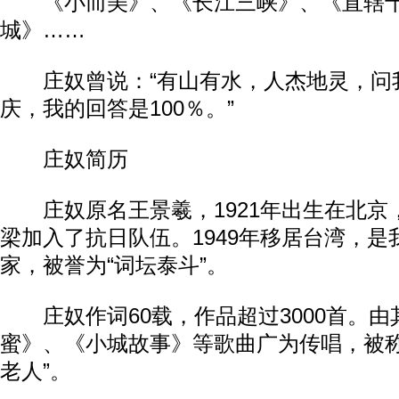
《小而美》、《长江三峡》、《直辖十
城》……
庄奴曾说：“有山有水，人杰地灵，问
庆，我的回答是100％。”
庄奴简历
庄奴原名王景羲，1921年出生在北京，
梁加入了抗日队伍。1949年移居台湾，
家，被誉为“词坛泰斗”。
庄奴作词60载，作品超过3000首。由
蜜》、《小城故事》等歌曲广为传唱，被称
老人”。