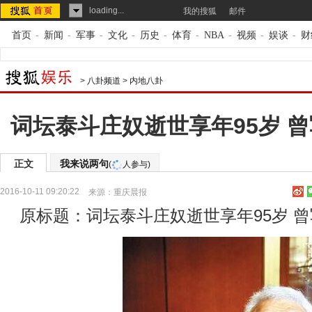
loading...
我的搜狐
邮件
首页
-
新闻
-
军事
-
文化
-
历史
-
体育
-
NBA
-
视频
-
娱谈
-
财
>
八卦频道
>
内地八卦
词坛泰斗庄奴逝世享年95岁 
正文
我来说两句
(
人参与)
2016-10-11 09:20:22
来源：
重庆晨报
原标题：词坛泰斗庄奴逝世享年95岁 