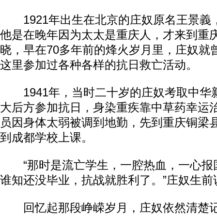
1921年出生在北京的庄奴原名王景義
他是在晚年因为太太是重庆人，才来到重
晓，早在70多年前的烽火岁月里，庄奴就
这里参加过各种各样的抗日救亡活动。
1941年，当时二十岁的庄奴考取中华
大后方参加抗日，身染重疾靠中草药幸运
员因身体太弱被调到地勤，先到重庆铜梁
到成都学校上课。
“那时是流亡学生，一腔热血，一心报
谁知还没毕业，抗战就胜利了。”庄奴生前
回忆起那段峥嵘岁月，庄奴依然清楚记