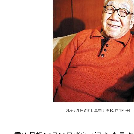
词坛泰斗庄奴逝世享年95岁
[保存到相册]
动物系恋人啊 | 钟欣潼体验爱情哲学
南方