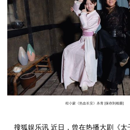
程小蒙《热血长安》杀青
[保存到相册]
动物系恋人啊 | 钟欣潼体验爱情哲学
南方
搜狐娱乐讯 近日，曾在热播大剧《太子