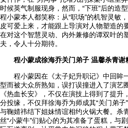
时候英气制服现身，然而，“下班”后的造
程小蒙本人都笑称：从“职场”的机智灵敏
皮可爱上来，才能跟上导演对人物塑造的
在对这个智慧灵动、内外兼修的谭双叶的
夫，令人十分期待。
程小蒙成徐海乔关门弟子 温馨杀青谢
程小蒙因在《太子妃升职记》中回眸一
型而被大众所熟知，误打误撞进入了演艺
《热血长安》，不仅在演技上得到了提升
分投缘，不仅拜徐海乔为师成其“关门弟子
与鞠婧祎结下姐妹情谊相约火锅大餐。杀
丝“小蒙牛”们贴心的为其准备了蛋糕，与