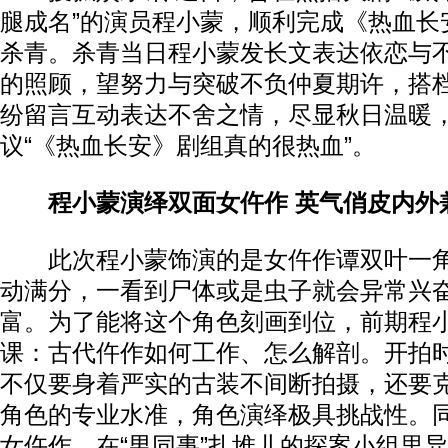
腿成名”的演员程小蒙，顺利完成《热血长
杀青。杀青当日程小蒙发长文表达依恋与
的照顾，望努力与突破不负仲夏期许，搭
纷留言互动表达不舍之情，尽显秋日温暖
议“《热血长安》剧组真的很热血”。
程小蒙演绎双面女仵作 英气俏皮内外
此次程小蒙饰演的是女仵作谭双叶一角
动满分，一看到尸体或是虫子就会异常兴
富。为了能将这个角色刻画到位，前期程
课：古代仵作如何工作、怎么解剖。开拍
不仅要身着严实的古装不间断拍摄，还要
角色的专业水准，角色演绎极具挑战性。
女仵作，在“男同事”扎堆儿的探案小组里异