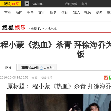
loading...
我的搜狐
邮件
首页
-
新闻
-
军事
-
文化
-
历史
-
体育
-
NBA
-
视频
-
娱谈
-
财
>
电视 TV
>
内地电视
程小蒙《热血》杀青 拜徐海乔
饭
正文
我来说两句
(
人参与)
2016-10-08 14:55:59
来源：
搜狐娱乐
原标题： 程小蒙《热血》杀青 拜徐海