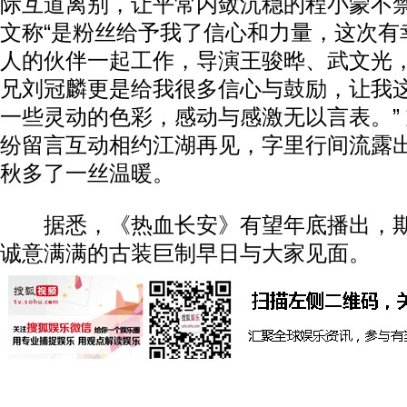
际互道离别，让平常内敛沉稳的程小蒙不
文称“是粉丝给予我了信心和力量，这次有
人的伙伴一起工作，导演王骏晔、武文光
兄刘冠麟更是给我很多信心与鼓励，让我这
一些灵动的色彩，感动与感激无以言表。”
纷留言互动相约江湖再见，字里行间流露
秋多了一丝温暖。
据悉，《热血长安》有望年底播出，期
诚意满满的古装巨制早日与大家见面。