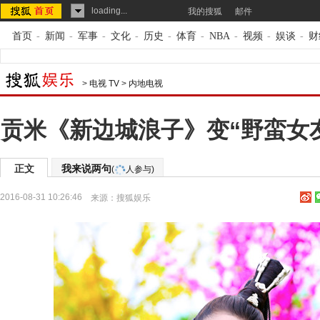
loading...
我的搜狐
邮件
首页
-
新闻
-
军事
-
文化
-
历史
-
体育
-
NBA
-
视频
-
娱谈
-
财
>
电视 TV
>
内地电视
贡米《新边城浪子》变“野蛮女友
正文
我来说两句
(
人参与)
2016-08-31 10:26:46
来源：
搜狐娱乐