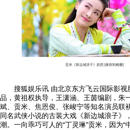
贡米《新边城浪子》剧照
[保存到相册]
搜狐娱乐讯 由北京东方飞云国际影视
品，黄祖权执导，王潇涵、王茵编剧，朱
斌、贡米、
焦恩俊
、张峻宁等知名演员联
同名武侠小说的古装大戏《新边城浪子》
动物系恋人啊 | 钟欣潼体验爱情哲学
南方
潮。一向乖巧可人的“丁灵琳”贡米，因为“