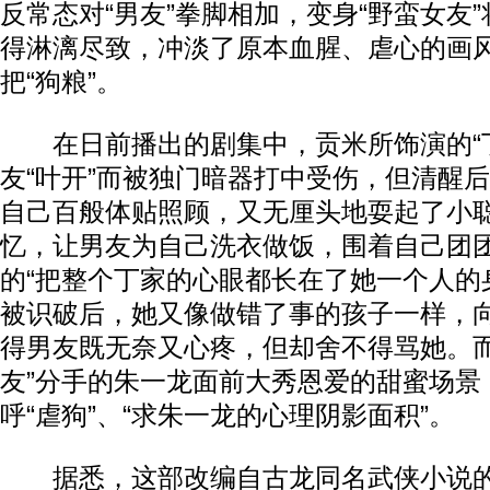
反常态对“男友”拳脚相加，变身“野蛮女友
得淋漓尽致，冲淡了原本血腥、虐心的画
把“狗粮”。
在日前播出的剧集中，贡米所饰演的“丁
友“叶开”而被独门暗器打中受伤，但清醒
自己百般体贴照顾，又无厘头地耍起了小
忆，让男友为自己洗衣做饭，围着自己团
的“把整个丁家的心眼都长在了她一个人的
被识破后，她又像做错了事的孩子一样，
得男友既无奈又心疼，但却舍不得骂她。而
友”分手的朱一龙面前大秀恩爱的甜蜜场景
呼“虐狗”、“求朱一龙的心理阴影面积”。
据悉，这部改编自古龙同名武侠小说的