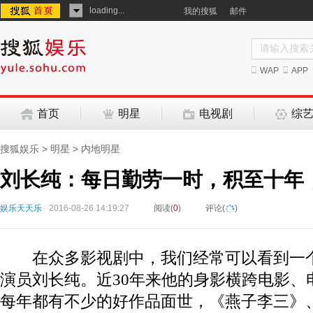
loading...
我的搜狐
邮件
WAP
APP
首页
明星
电视剧
综
搜狐娱乐
>
明星
>
内地明星
刘长纯：每日勤劳一时，积至十年
娱乐天天乐
2016-08-26 14:19:27
阅读(
0
)
评论(
)
在众多影视剧中，我们经常可以看到一个
演员刘长纯。近30年来他的身影横跨电影、
每年都有不少的好作品面世，《燕子李三》