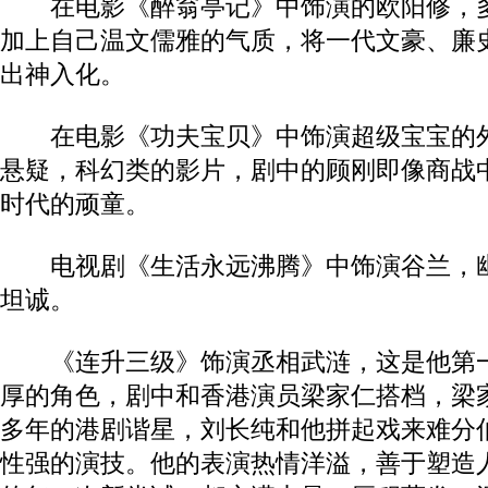
在电影《醉翁亭记》中饰演的欧阳修，多
加上自己温文儒雅的气质，将一代文豪、廉
出神入化。
在电影《功夫宝贝》中饰演超级宝宝的外
悬疑，科幻类的影片，剧中的顾刚即像商战
时代的顽童。
电视剧《生活永远沸腾》中饰演谷兰，幽
坦诚。
《连升三级》饰演丞相武涟，这是他第一
厚的角色，剧中和香港演员梁家仁搭档，梁
多年的港剧谐星，刘长纯和他拼起戏来难分
性强的演技。他的表演热情洋溢，善于塑造