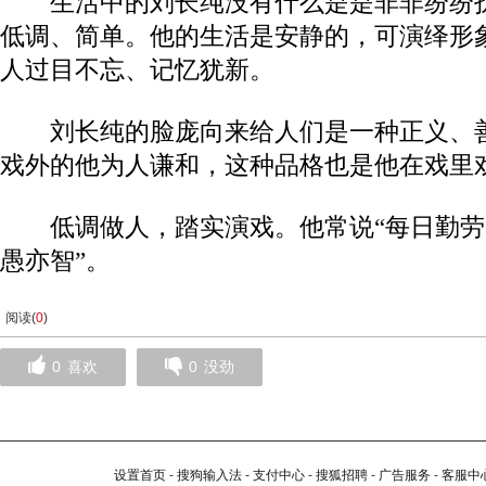
生活中的刘长纯没有什么是是非非纷纷扰
低调、简单。他的生活是安静的，可演绎形
人过目不忘、记忆犹新。
刘长纯的脸庞向来给人们是一种正义、善
戏外的他为人谦和，这种品格也是他在戏里
低调做人，踏实演戏。他常说“每日勤劳
愚亦智”。
阅读(
0
)
0
喜欢
0
没劲
设置首页
-
搜狗输入法
-
支付中心
-
搜狐招聘
-
广告服务
-
客服中