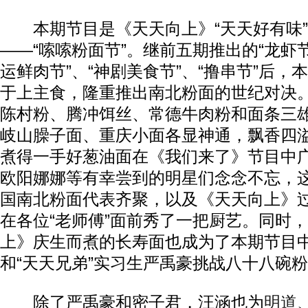
本期节目是《天天向上》“天天好有味”
——“嗦嗦粉面节”。继前五期推出的“龙虾节
运鲜肉节”、“神剧美食节”、“撸串节”后，
于上主食，隆重推出南北粉面的世纪对决
陈村粉、腾冲饵丝、常德牛肉粉和面条三
岐山臊子面、重庆小面各显神通，飘香四
煮得一手好葱油面在《我们来了》节目中
欧阳娜娜等有幸尝到的明星们念念不忘，
国南北粉面代表齐聚，以及《天天向上》
在各位“老师傅”面前秀了一把厨艺。同时
上》庆生而煮的长寿面也成为了本期节目
和“天天兄弟”实习生严禹豪挑战八十八碗
除了严禹豪和密子君，汪涵也为
明道