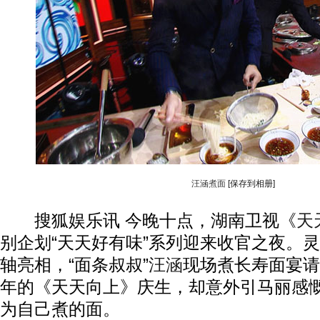
汪涵煮面
[保存到相册]
搜狐娱乐讯 今晚十点，湖南卫视《
天
别企划“天天好有味”系列迎来收官之夜。
轴亮相，“面条叔叔”
汪涵
现场煮长寿面宴请
年的《天天向上》庆生，却意外引马丽感
动物系恋人啊 | 钟欣潼体验爱情哲学
南方
为自己煮的面。