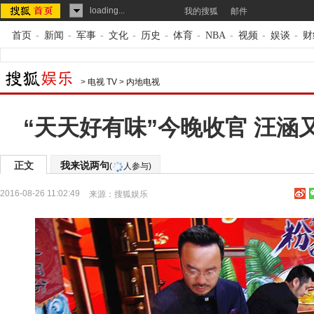
loading...
我的搜狐
邮件
首页
-
新闻
-
军事
-
文化
-
历史
-
体育
-
NBA
-
视频
-
娱谈
-
财
>
电视 TV
>
内地电视
“天天好有味”今晚收官 汪涵
正文
我来说两句
(
人参与)
2016-08-26 11:02:49
来源：
搜狐娱乐