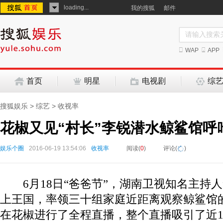
loading...
我的搜狐
邮件
WAP
APP
首页
明星
电视剧
综
搜狐娱乐
>
综艺
>
收视率
花椒又见“村长”李锐潜水鲸鲨馆呼
娱乐个圈
2016-06-19 13:54:06
收视率
阅读(
0
)
评论(
)
6月18日“爸爸节”，湖南卫视知名主持
上王国，率领三十组家庭近距离观察鲸鲨馆
在花椒进行了全程直播，整个直播吸引了近1