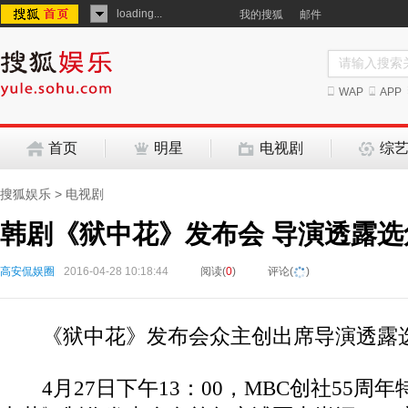
loading...
我的搜狐
邮件
WAP
APP
首页
明星
电视剧
综
搜狐娱乐
>
电视剧
韩剧《狱中花》发布会 导演透露选
高安侃娱圈
2016-04-28 10:18:44
阅读(
0
)
评论(
)
《狱中花》发布会众主创出席导演透露
4月27日下午13：00，MBC创社55周