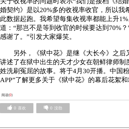
关于收视率的问题时表示“我们是接档《结
婚契约》是以20%多的收视率收官，所以我
此数据起跑。我希望每集收视率都能上升1%
道：“那岂不是等到收官的时候要达到70%？
感谢了。”引发大家爆笑。
另外，《狱中花》是继《大长今》之后又
讲述了在狱中出生的天才少女在朝鲜律师制
姓洗刷冤屈的故事。将于4月30开播。中国
APP”了解更多关于《狱中花》的幕后花絮
阅读(
0
)
0
喜欢
0
没劲