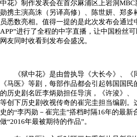
中花》制作发表会在首尔麻浦区上岩洞MBC
勋携主演高洙（另译高修）、陈世妍、郑多彬
员悉数亮相。值得一提的是此次发布会通过
APP”进行了全程的中字直播，让中国粉丝
网友同时收看到发布会盛况。
《狱中花》是由曾执导《大长今》、《同
《马医》等剧，每部作品都会引起韩国国民
的历史剧名匠李炳勋担任导演，《许浚》、
等创下历史剧收视传奇的崔完圭担当编剧。
史的“李丙勋－崔完圭”搭档时隔16年的最
做“2016年最被期待的作品”。