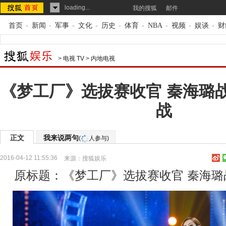
loading...
我的搜狐
邮件
首页
-
新闻
-
军事
-
文化
-
历史
-
体育
-
NBA
-
视频
-
娱谈
-
财
>
电视 TV
>
内地电视
《梦工厂》选拔赛收官 秦海璐
战
正文
我来说两句
(
人参与)
2016-04-12 11:55:36
来源：
搜狐娱乐
原标题：《梦工厂》选拔赛收官 秦海