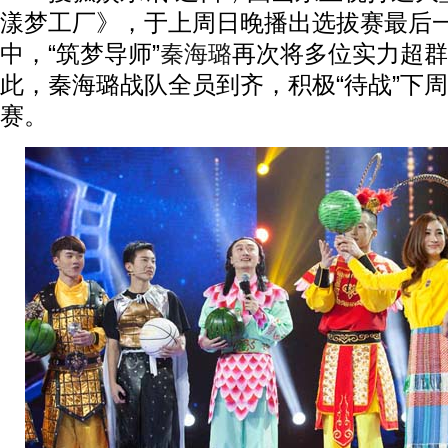
漾梦工厂》，于上周日晚播出选拔赛最后
中，“筑梦导师”
秦海璐
再次将多位实力超群
此，秦海璐战队全员到齐，积极“待战”下周
赛。