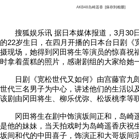
AKB48岛崎遥香
[保存到相册]
搜狐娱乐讯 据日本媒体报道，3月30日是
的22岁生日，在四月开播的日本台日剧《
摄现场，她得到冈田将生等演员的惊喜祝
时拿着蛋糕的照片，感谢剧组的大家给她
日剧《宽松世代又如何》由宫藤官九郎
世代三名男子为中心，讲述他们的生活以
该剧由冈田将生、柳乐优弥、松坂桃李等
冈田将生在剧中饰演坂间正和，岛崎遥
是他的妹妹，当天拍戏时为岛崎遥香庆祝
坂间和代的中田喜子，饰演正和大哥坂间