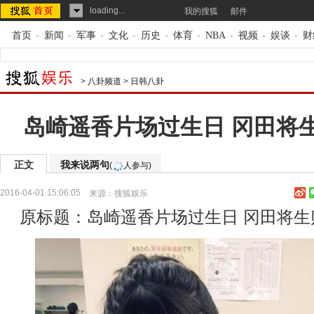
loading...
我的搜狐
邮件
首页
-
新闻
-
军事
-
文化
-
历史
-
体育
-
NBA
-
视频
-
娱谈
-
财
>
八卦频道
>
日韩八卦
岛崎遥香片场过生日 冈田将
正文
我来说两句
(
人参与)
2016-04-01 15:06:05
来源：
搜狐娱乐
原标题：岛崎遥香片场过生日 冈田将生