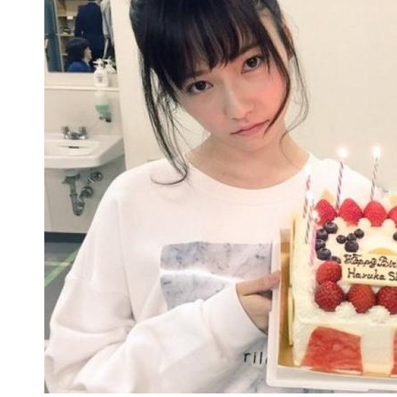
动物系恋人啊 | 钟欣潼体验爱情哲学
南方