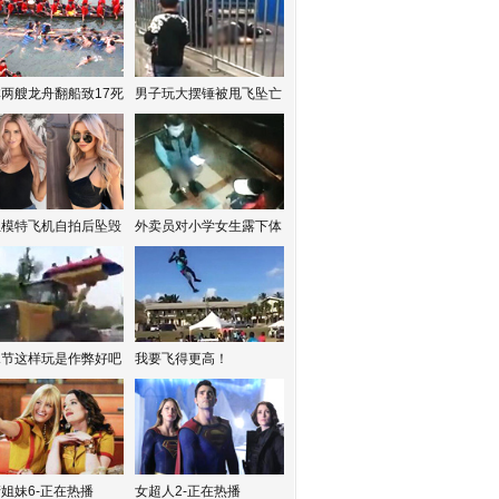
两艘龙舟翻船致17死
男子玩大摆锤被甩飞坠亡
红模特飞机自拍后坠毁
外卖员对小学女生露下体
水节这样玩是作弊好吧
我要飞得更高！
姐妹6-正在热播
女超人2-正在热播