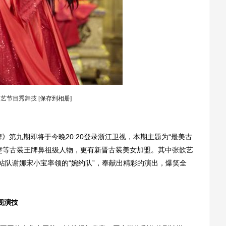
歆艺节目秀舞技
[保存到相册]
第九期即将于今晚20:20登录浙江卫视，本期主题为“最美古
雯等古装王牌鼻祖级人物，更有新晋古装美女加盟。其中
张歆艺
站队
谢娜
宋小宝率领的“婉约队”，奉献出精彩的演出，爆笑全
现演技