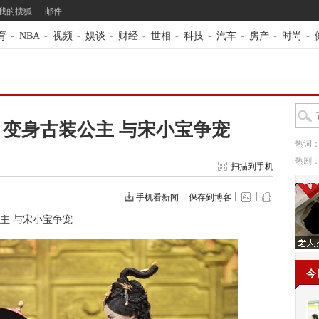
我的搜狐
邮件
育
-
NBA
-
视频
-
娱谈
-
财经
-
世相
-
科技
-
汽车
-
房产
-
时尚
-
变身古装公主 与宋小宝争宠
热词
热剧
扫描到手机
手机看新闻
保存到博客
主 与宋小宝争宠
今