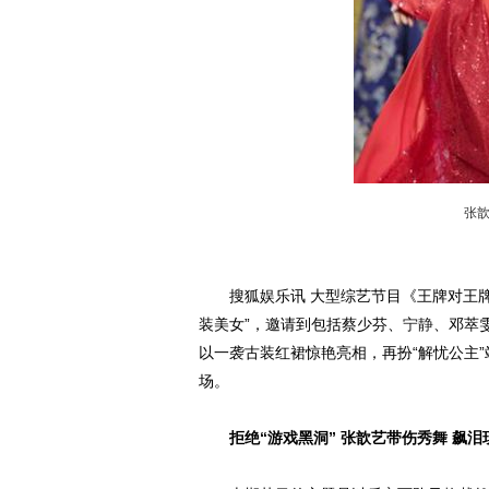
张
搜狐娱乐讯 大型综艺节目《王牌对王牌》
装美女”，邀请到包括蔡少芬、
宁静
、邓萃
以一袭古装红裙惊艳亮相，再扮“解忧公主”
场。
拒绝“游戏黑洞” 张歆艺带伤秀舞 飙泪