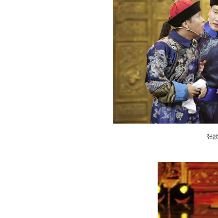
张
动物系恋人啊 | 钟欣