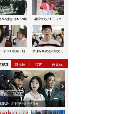
奇隆包揽行李MAN爆
谢霆锋为小儿子庆生
邹市明夫妇视察工地
杨洋穿条纹毛衣显文艺
点视频
影视剧
综艺
自媒体
都风云 | 周冬雨任达华演父女