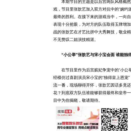
本期节目的主题是以后宫两队风格截然不
戏，节目里张歆艺加入双方对抗中的“婉约
最终的胜利。在接下来的游戏当中，一向自
表现十分抢眼，为对方的队伍取得玉牌增加
战的张歆艺在才艺比拼中大秀舞技，敬业精
不无赞叹二姐演技精湛。
“小公举”张歆艺与宋小宝会面 谁能独
在节目里作为后宫嫔妃争宠中的“小公举
经模仿过喜剧演员宋小宝的“独得皇上恩宠
流一番，现场聊得开怀，张歆艺因话多竟还被
花？到底双方队伍谁能够获得最终和皇帝一
目中为你揭晓，敬请期待。