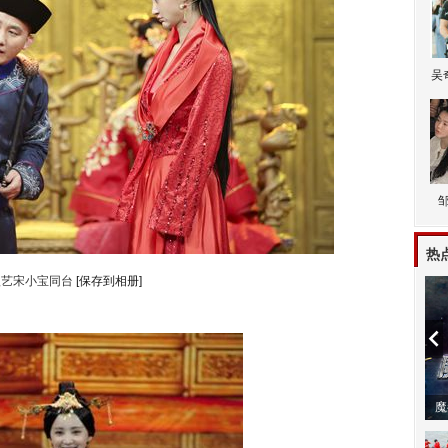
吴
热
歆艺宋小宝同台
[保存到相册]
潼体验爱情哲学
南方有乔木 | “科创CP”渐入佳境
魔