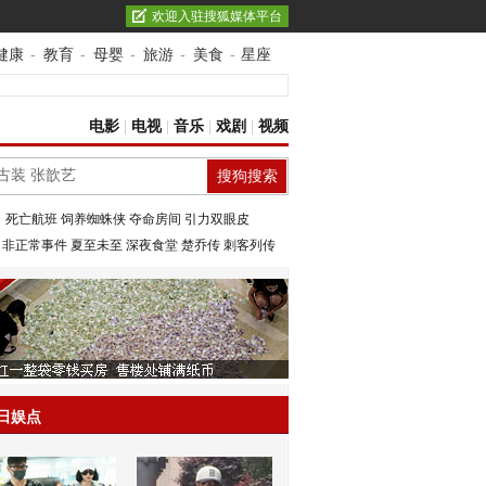
欢迎入驻搜狐媒体平台
健康
-
教育
-
母婴
-
旅游
-
美食
-
星座
电影
|
电视
|
音乐
|
戏剧
|
视频
：
死亡航班
饲养蜘蛛侠
夺命房间
引力双眼皮
：
非正常事件
夏至未至
深夜食堂
楚乔传
刺客列传
日娱点