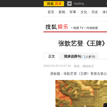
loading...
首页
-
新闻
-
军事
-
文化
-
历史
-
体
>
电视 TV
>
内地电视
张歆艺登《王牌》
正文
我来说两句
(
人参与)
2016-03-25 14:27:34
来源：
搜狐娱乐
原标题：张歆艺登《王牌》变身古装公