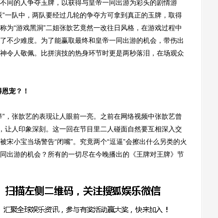
同的人争夺玉牌，以获得与皇帝一同出游为彩头的剧情游
派”一队中，两队要经过几轮的争夺方可拿到真正的玉牌，取得
称为“游戏黑洞”二姐张歆艺竟然一改往日风格，在游戏过程中
了不少难度。为了能赢取最终和皇帝一同出游的机会，带伤出
神令人敬佩。比拼演技的热身环节时更是两秒落泪，在场观众
得恩宠？！
”，张歆艺的表现让人眼前一亮。之前在网络视频中张歆艺曾
”，让人印象深刻。这一回在节目里二人碰面自然要互相深入交
宋小宝当场警告“闭嘴”。究竟两个“逗逼”会擦出什么另类的火
同出游的机会？所有的一切尽在今晚播出的《王牌对王牌》节