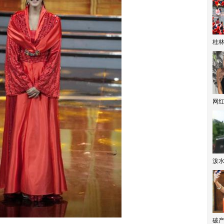
桂林
网
泼
破产