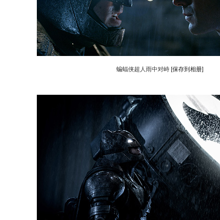
蝙蝠侠超人雨中对峙
[保存到相册]
动物系恋人啊 | 钟欣潼体验爱情哲学
南方