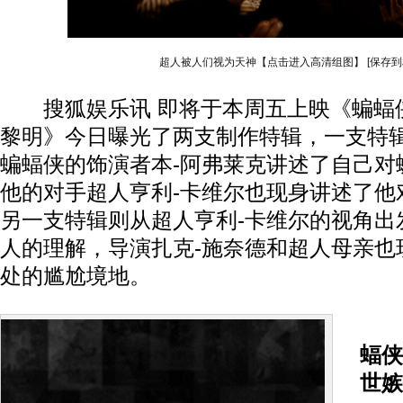
超人被人们视为天神【点击进入高清组图】
[保存到
搜狐娱乐讯 即将于本周五上映《蝙蝠
黎明》今日曝光了两支制作特辑，一支特
蝙蝠侠的饰演者本-阿弗莱克讲述了自己对
他的对手超人亨利-卡维尔也现身讲述了他
另一支特辑则从超人亨利-卡维尔的视角出
人的理解，导演扎克-施奈德和超人母亲也
处的尴尬境地。
蝠侠
世嫉