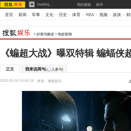
loading...
我的搜狐
邮件
首页
-
新闻
-
军事
-
文化
-
历史
-
体育
-
NBA
-
视频
-
娱谈
-
财
>
好莱坞频道
>
电影新闻
《蝙超大战》曝双特辑 蝙蝠侠超
正文
我来说两句
(
人参与)
2016-03-24 10:48:18
来源：
搜狐娱乐