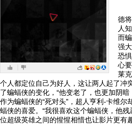
在
德将
人知
而蝙
强大
恐惧
心要
莱克
个人都定位自己为好人，这让两人起了冲
了蝙蝠侠的变化，“他变老了，也更加阴暗
作为蝙蝠侠的“死对头”，超人亨利-卡维尔
蝠侠的喜爱。“我很喜欢这个蝙蝠侠，他残
位超级英雄之间的惺惺相惜也让影片更有