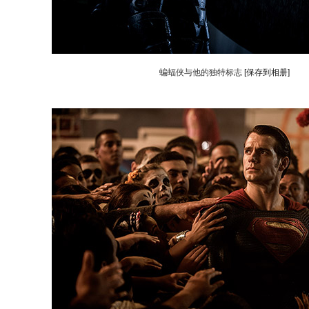
蝙蝠侠与他的独特标志
[保存到相册]