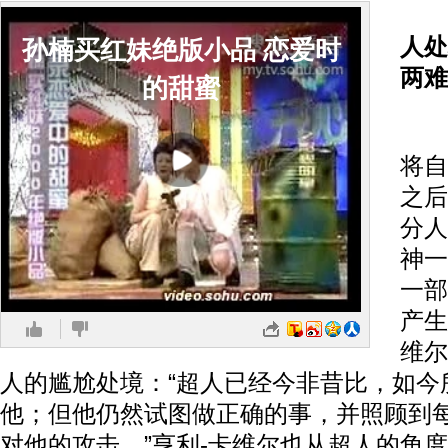
人处
孙楠买红妹绝版小品 恋爱时
两难
的甜蜜
超
将自
之后
分人
神一
一部
产生
维尔
人的尴尬处境：“超人已经今非昔比，如今
他；但他仍然试图做正确的事，并照顾到
对他的攻击。”亨利-卡维尔也从超人的角度