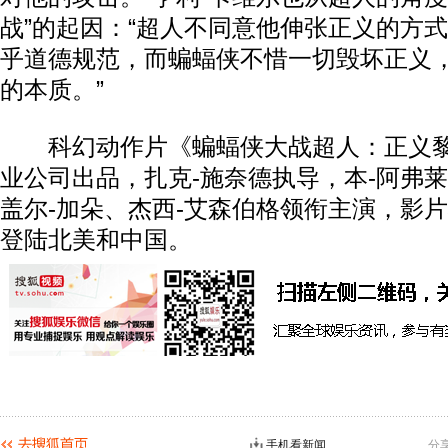
战”的起因：“超人不同意他伸张正义的方
乎道德规范，而蝙蝠侠不惜一切毁坏正义
的本质。”
科幻动作片《蝙蝠侠大战超人：正义黎
业公司出品，扎克-施奈德执导，本-阿弗莱
盖尔-加朵、杰西-艾森伯格领衔主演，影片
登陆北美和中国。
手机看新闻
分