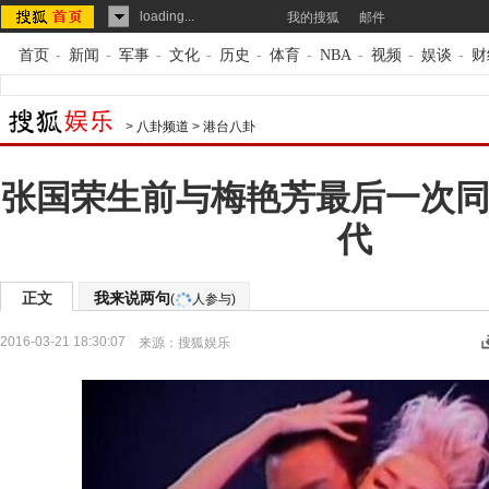
loading...
我的搜狐
邮件
首页
-
新闻
-
军事
-
文化
-
历史
-
体育
-
NBA
-
视频
-
娱谈
-
财
>
八卦频道
>
港台八卦
张国荣生前与梅艳芳最后一次同
代
正文
我来说两句
(
人参与)
2016-03-21 18:30:07
来源：
搜狐娱乐