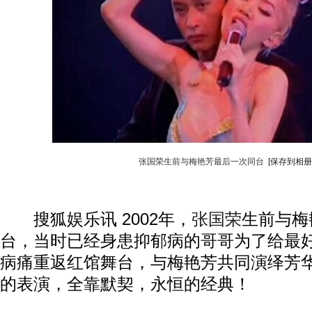
张国荣生前与梅艳芳最后一次同台
[保存到相册
搜狐娱乐讯 2002年，
张国荣
生前与梅
台，当时已经身患抑郁病的哥哥为了给最
病痛重返红馆舞台，与梅艳芳共同演绎芳
的表演，全靠默契，永恒的经典！
动物系恋人啊 | 钟欣潼体验爱情哲学
南方