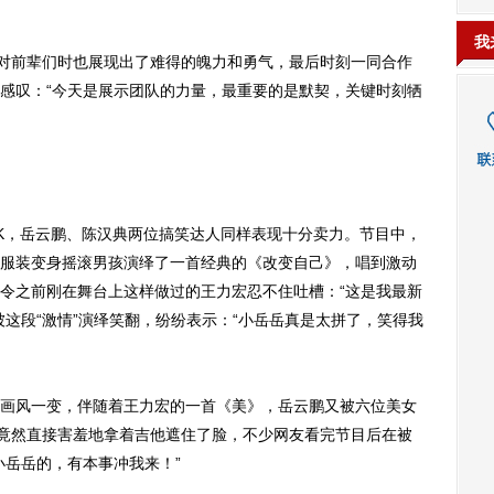
我
面对前辈们时也展现出了难得的魄力和勇气，最后时刻一同合作
感叹：“今天是展示团队的力量，最重要的是默契，关键时刻牺
，岳云鹏、陈汉典两位搞笑达人同样表现十分卖力。节目中，
”造型服装变身摇滚男孩演绎了一首经典的《改变自己》，唱到激动
令之前刚在舞台上这样做过的王力宏忍不住吐槽：“这是我最新
这段“激情”演绎笑翻，纷纷表示：“小岳岳真是太拼了，笑得我
风一变，伴随着王力宏的一首《美》，岳云鹏又被六位美女
他竟然直接害羞地拿着吉他遮住了脸，不少网友看完节目后在被
小岳岳的，有本事冲我来！”