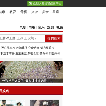
欢迎入驻搜狐媒体平台
健康
-
教育
-
母婴
-
旅游
-
美食
-
星座
电影
|
电视
|
音乐
|
戏剧
|
视频
：
死亡航班
饲养蜘蛛侠
夺命房间
引力双眼皮
：
非正常事件
夏至未至
深夜食堂
楚乔传
刺客列传
日娱点