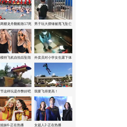
两艘龙舟翻船致17死
男子玩大摆锤被甩飞坠亡
红模特飞机自拍后坠毁
外卖员对小学女生露下体
水节这样玩是作弊好吧
我要飞得更高！
姐妹6-正在热播
女超人2-正在热播