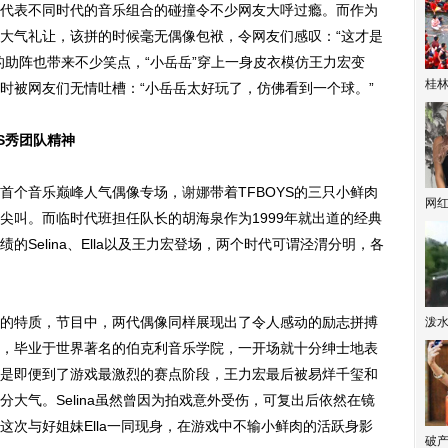
以代表不同时代的音乐组合的碰撞令不少网友大呼过瘾。而作为
大气礼让，该拼的时候毫无偶像包袱，令网友们感叹：“这才是
的助阵也带来不少笑点，“小岳岳”穿上一身皮衣模仿王力宏变
桂林
招式时被网友们无情吐槽：“小岳岳太好玩了，仿佛看到一个球。”
YS秀团队精神
首个音乐巅峰人气偶像专场，
谢娜
带着TFBOYS的三只小鲜肉
网
尖叫。而临时代班担任队长的胡海泉作为1999年就出道的经典
Selina、Ella以及王力宏登场，两个时代可谓泾渭分明，各
特质，节目中，两代偶像同样展现出了令人感动的励志拼搏
泼
，毕业于世界著名的伯克利音乐学院，一开场就十分绅士地表
，于是即便到了游戏最激烈的赛点阶段，王力宏最后被易烊千玺和
大气。Selina虽然曾因为拍戏意外受伤，可复出后依然在镜
这次与好姐妹Ella一同现身，在游戏中不输小鲜肉的活跃身影
破产