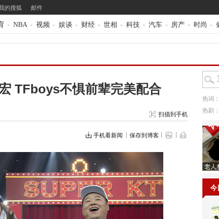
我的搜狐
邮件
育
-
NBA
-
视频
-
娱谈
-
财经
-
世相
-
科技
-
汽车
-
房产
-
时尚
-
 TFboys不惧前辈完美配合
热词
热剧
扫描到手机
手机看新闻
保存到博客
今