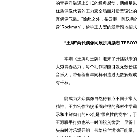
的青春洋溢遇上SHE的经典感动，两组足
优质偶像代表的
王力宏
全场面对后辈该让的
真偶像气质。”除此之外，岳云鹏、陈汉典
身“Rockman”，偷学王力宏的最新滚地
“王牌”两代偶像同展拼搏励志 TFBO
本期《王牌对王牌》迎来了开播以来的
大秀青春活力，每个动作都能引发无数粉丝
音乐人，带领着当年同样创造过无数辉煌成绩的
有千秋。
能成为大众偶像自然得有点不同于常人的
精神。王力宏作为娱乐圈难得的高材生学霸
示和小鲜肉们的PK会是“很良性的竞争”
王源联手打败也第一时间祝贺赞赏，显得十分
头前时时乐观开朗，带给粉丝满满正能量。