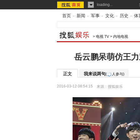
loading...
首页
-
新闻
-
军事
-
文化
-
历史
-
体
>
电视 TV
>
内地电视
岳云鹏呆萌仿王力宏
正文
我来说两句
(
人参与)
2016-03-12 08:54:15
来源：
搜狐娱乐