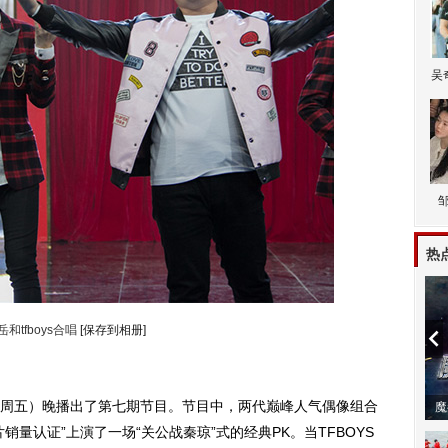
吴
热
和tfboys合唱
[保存到相册]
周五）晚播出了第七期节目。节目中，两代巅峰人气偶像组合
潼体验爱情哲学
南方有乔木 | “科创CP”渐入佳境
魔
销量认证”上演了一场“关公战秦琼”式的经典PK。当TFBOYS