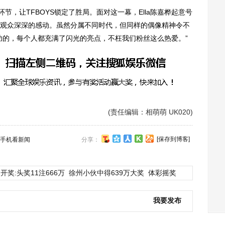
，让TFBOYS锁定了胜局。面对这一幕，Ella陈嘉桦起意号
观众深深的感动。虽然分属不同时代，但同样的偶像精神令不
功的，每个人都充满了闪光的亮点，不枉我们粉丝这么热爱。”
(责任编辑：相萌萌 UK020)
[保存到博客]
手机看新闻
分享：
开奖:头奖11注666万
徐州小伙中得639万大奖
体彩摇奖
我要发布