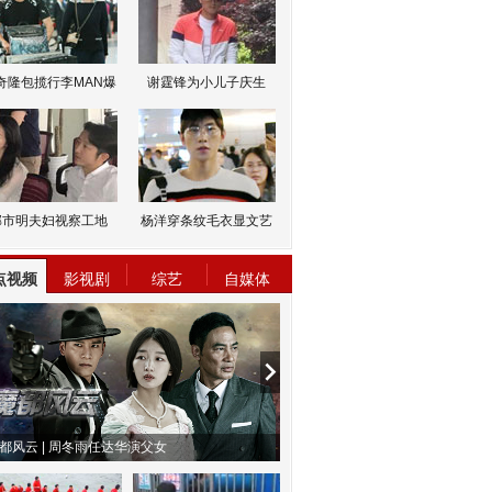
奇隆包揽行李MAN爆
谢霆锋为小儿子庆生
邹市明夫妇视察工地
杨洋穿条纹毛衣显文艺
点视频
影视剧
综艺
自媒体
都风云 | 周冬雨任达华演父女