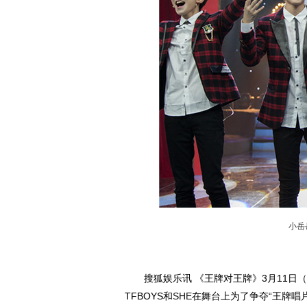
小岳岳
搜狐娱乐讯 《王牌对王牌》3月11日（
动物系恋人啊 | 钟欣
TFBOYS和
SHE
在舞台上为了争夺“王牌唱片