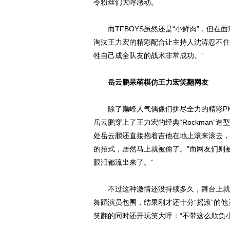
令粉丝们大呼感动。
而TFBOYS虽然还是“小鲜肉”，但在
淘汰王力宏的精彩配合让主持人沈涛忍不住
牲自己成全队友的战术非常成功。”
岳云鹏呆萌模仿王力宏笑翻网友
除了巅峰人气偶像们拼尽全力的精彩PK
岳云鹏穿上了王力宏的经典“Rockman
处岳云鹏还直接抱着吉他在地上滚来滚去，
的招式，居然马上就被偷了。”而网友们则被
眼泪都流出来了。”
不过这种激情还没持续多久，舞台上就画
舞蹈演员包围，结果刚才还十分“摇滚”的
笑翻的同时还开玩笑大呼：“不带这么欺负