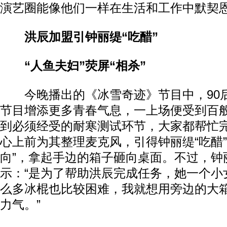
演艺圈能像他们一样在生活和工作中默契
洪辰加盟引钟丽缇“吃醋”
“人鱼夫妇”荧屏“相杀”
今晚播出的《冰雪奇迹》节目中，90
节目增添更多青春气息，一上场便受到百
到必须经受的耐寒测试环节，大家都帮忙
心上前为其整理麦克风，引得钟丽缇“吃醋”
向”，拿起手边的箱子砸向桌面。不过，钟
示：“是为了帮助洪辰完成任务，她一个小
么多冰棍也比较困难，我就想用旁边的大
力气。”