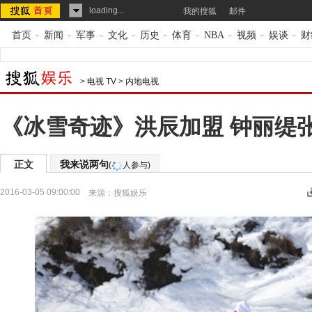
loading...
我的搜狐
邮件
首页
-
新闻
-
军事
-
文化
-
历史
-
体育
-
NBA
-
视频
-
娱谈
-
财
>
电视 TV
>
内地电视
《冰雪奇迹》洪辰加盟 钟丽缇
正文
我来说两句
(
人参与)
2016-03-05 09:00:00
来源：
搜狐娱乐