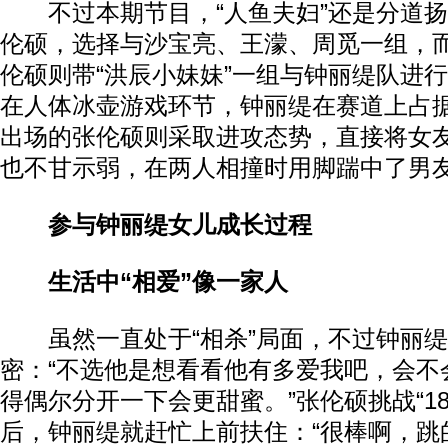
不过本期节目，“人鱼夫妇”还是分道扬
伦硕，选择与沙宝亮、王濛、周觅一组，
伦硕则带“洪辰小妹妹”一组与钟丽缇队进
在人体冰壶游戏环节，钟丽缇在赛道上占
出场的张伦硕则采取进攻态势，直接将女
也不甘示弱，在两人相撞时用脚踹中了男
参与钟丽缇女儿成长过程
生活中“相爱”像一家人
虽然一直处于“相杀”局面，不过钟丽缇
密：“不选他是想看看他有多爱我吧，会不
得偶尔分开一下会更甜蜜。”张伦硕挑战“18
后，钟丽缇就赶忙上前扶住：“很棒啊，跳