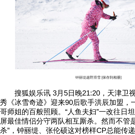
钟丽缇越野滑雪
[保存到相册]
搜狐娱乐讯 3月5日晚21:20，天津卫
秀《冰雪奇迹》迎来90后歌手洪辰加盟，
哥师姐的百般照顾。“人鱼夫妇”一改往日
屏最佳情侣分守两队相互厮杀。然而不管是“
动物系恋人啊 | 钟欣潼体验爱情哲学
南方
杀”，钟丽缇、张伦硕这对榜样CP总能传