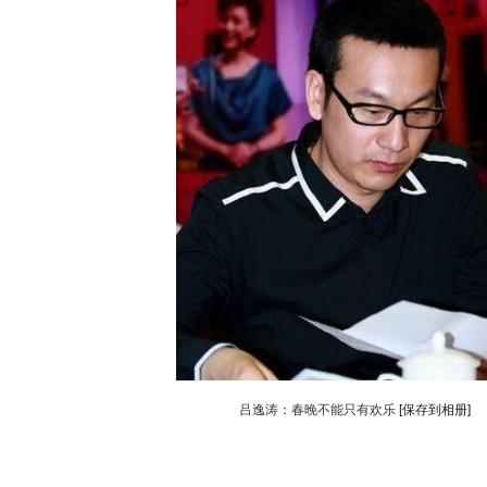
吕逸涛：春晚不能只有欢乐
[保存到相册]
动物系恋人啊 | 钟欣潼体验爱情哲学
南方