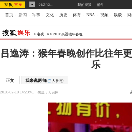
loading...
我的搜狐
邮件
首页
-
新闻
-
军事
-
文化
-
历史
-
体育
-
NBA
-
视频
-
娱谈
-
财
>
电视 TV
>
2016央视猴年春晚
吕逸涛：猴年春晚创作比往年更
乐
正文
我来说两句
(
人参与)
2016-02-18 14:23:41
来源：
人民网