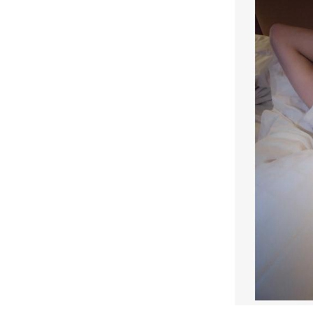
动物系恋人啊 | 钟欣