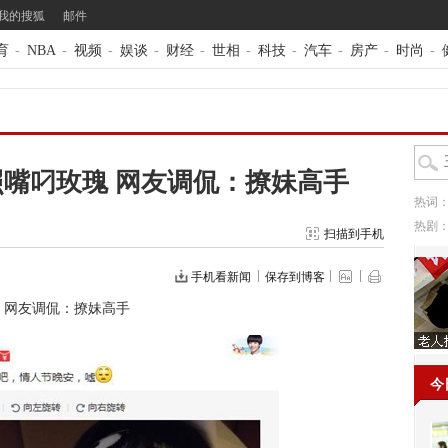
我的搜狐
邮件
育
-
NBA
-
视频
-
娱谈
-
财经
-
世相
-
科技
-
汽车
-
房产
-
时尚
-
晒照嘴叼玫瑰 网友调侃：撩妹高手
热词
热剧
扫描到手机
手机看新闻
保存到博客
瑰 网友调侃：撩妹高手
今