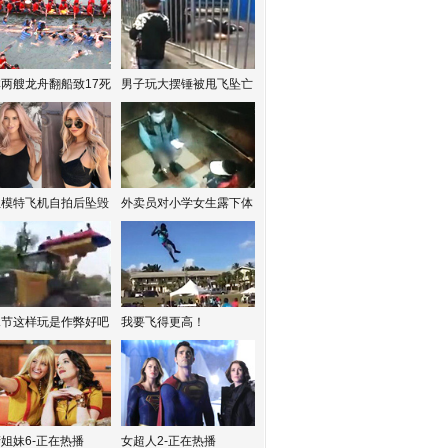
两艘龙舟翻船致17死
男子玩大摆锤被甩飞坠亡
红模特飞机自拍后坠毁
外卖员对小学女生露下体
水节这样玩是作弊好吧
我要飞得更高！
姐妹6-正在热播
女超人2-正在热播