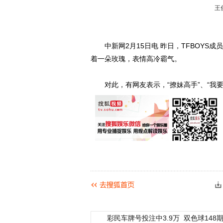
王
中新网2月15日电 昨日，TFBOYS
着一朵玫瑰，表情高冷霸气。
对此，有网友表示，“撩妹高手”、“我要
彩民车牌号投注中3.9万
双色球148期