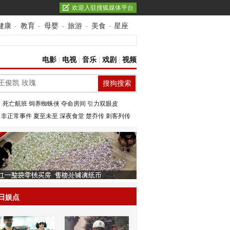
欢迎入驻搜狐媒体平台
健康
-
教育
-
母婴
-
旅游
-
美食
-
星座
电影
|
电视
|
音乐
|
戏剧
|
视频
：
死亡航班
饲养蜘蛛侠
夺命房间
引力双眼皮
：
非正常事件
夏至未至
深夜食堂
楚乔传
刺客列传
日娱点