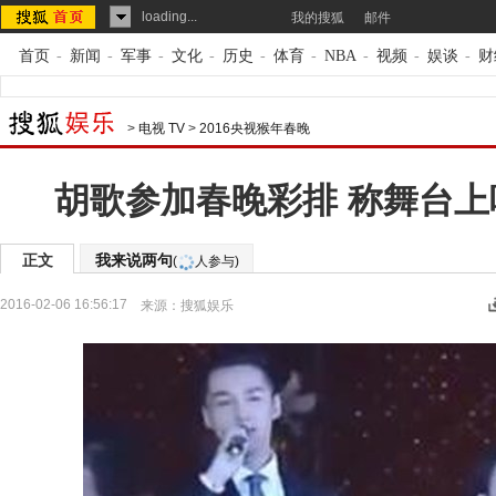
loading...
我的搜狐
邮件
首页
-
新闻
-
军事
-
文化
-
历史
-
体育
-
NBA
-
视频
-
娱谈
-
财
>
电视 TV
>
2016央视猴年春晚
胡歌参加春晚彩排 称舞台上
正文
我来说两句
(
人参与)
2016-02-06 16:56:17
来源：
搜狐娱乐