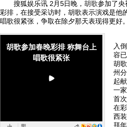
搜狐娱乐讯 2月5日晚，
胡歌
参加了央
彩排，在接受采访时，胡歌表示演戏是他
唱歌很紧张，争取在除夕那天表现得更好
央
入倒
胡歌参加春晚彩排 称舞台上
容已
唱歌很紧张
胡歌
州分
起献
一家
首次
在彩
西装
拜年