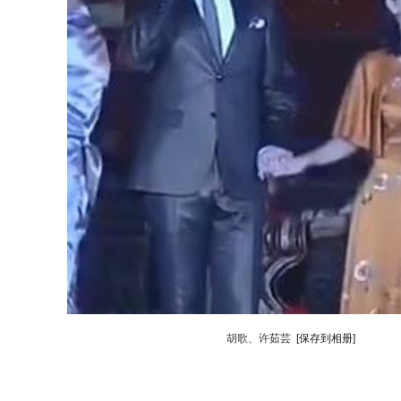
胡歌、许茹芸
[保存到相册]
动物