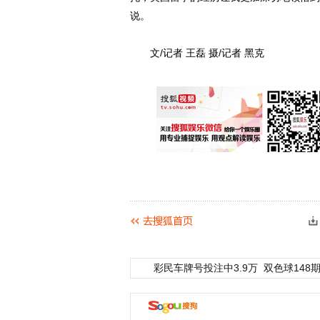
说。
文/记者 王磊 摄/记者 黑克
彩民车牌号投注中3.9万
双色球148期