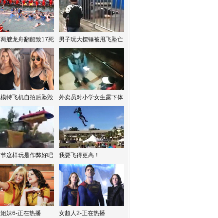
两艘龙舟翻船致17死
男子玩大摆锤被甩飞坠亡
红模特飞机自拍后坠毁
外卖员对小学女生露下体
水节这样玩是作弊好吧
我要飞得更高！
姐妹6-正在热播
女超人2-正在热播