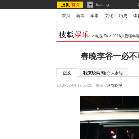
loading...
首页
-
新闻
-
军事
-
文化
-
历史
-
体
>
电视 TV
>
2016央视猴年
春晚李谷一必不
正文
我来说两句
(
人参与)
2016-02-04 17:56:25
来源：
法制晚报