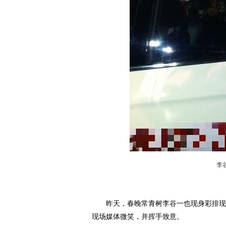
李
昨天，春晚常青树李谷一也现身彩排现场
现场媒体微笑，并挥手致意。