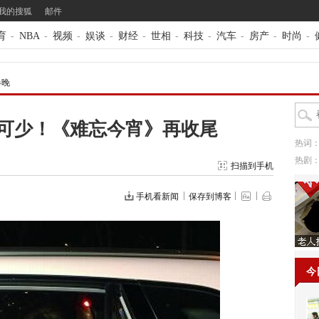
我的搜狐
邮件
育
-
NBA
-
视频
-
娱谈
-
财经
-
世相
-
科技
-
汽车
-
房产
-
时尚
-
春晚
可少！《难忘今宵》再收尾
热词
热剧
扫描到手机
手机看新闻
保存到博客
今