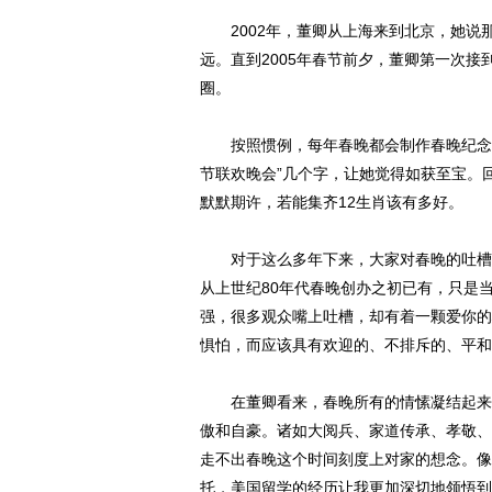
2002年，董卿从上海来到北京，她说那
远。直到2005年春节前夕，董卿第一次
圈。
按照惯例，每年春晚都会制作春晚纪念品
节联欢晚会”几个字，让她觉得如获至宝。
默默期许，若能集齐12生肖该有多好。
对于这么多年下来，大家对春晚的吐槽，
从上世纪80年代春晚创办之初已有，只是
强，很多观众嘴上吐槽，却有着一颗爱你的
惧怕，而应该具有欢迎的、不排斥的、平和
在董卿看来，春晚所有的情愫凝结起来就是
傲和自豪。诸如大阅兵、家道传承、孝敬、
走不出春晚这个时间刻度上对家的想念。像
托，美国留学的经历让我更加深切地领悟到