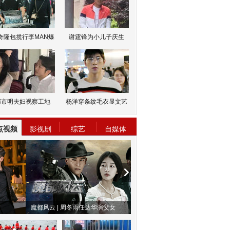
奇隆包揽行李MAN爆
谢霆锋为小儿子庆生
邹市明夫妇视察工地
杨洋穿条纹毛衣显文艺
点视频
影视剧
综艺
自媒体
物系恋人啊 | 钟欣潼体验爱情哲学
南方有乔木 | “科创CP”渐入佳境