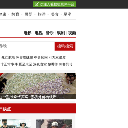
欢迎入驻搜狐媒体平台
健康
-
教育
-
母婴
-
旅游
-
美食
-
星座
电影
|
电视
|
音乐
|
戏剧
|
视频
：
死亡航班
饲养蜘蛛侠
夺命房间
引力双眼皮
：
非正常事件
夏至未至
深夜食堂
楚乔传
刺客列传
日娱点