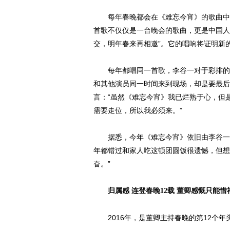
每年春晚都会在《难忘今宵》的歌曲中落
首歌不仅仅是一台晚会的歌曲，更是中国人
交，明年春来再相邀”。它的唱响将证明新
每年都唱同一首歌，李谷一对于彩排的意
和其他演员同一时间来到现场，却是要最后
言：“虽然《难忘今宵》我已烂熟于心，但
需要走位，所以我必须来。”
据悉，今年《难忘今宵》依旧由李谷一携
年都错过和家人吃这顿团圆饭很遗憾，但想
奋。”
归属感
连登春晚12载
董卿
感慨只能惜
2016年，是董卿主持春晚的第12个年