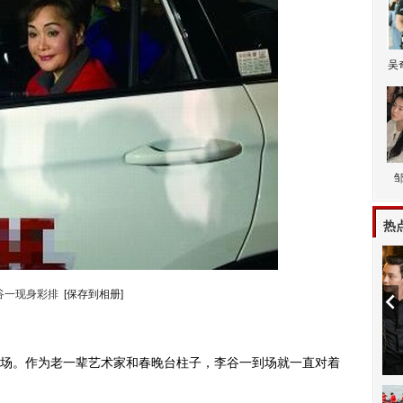
吴
热
谷一现身彩排
[保存到相册]
。作为老一辈艺术家和春晚台柱子，李谷一到场就一直对着
动