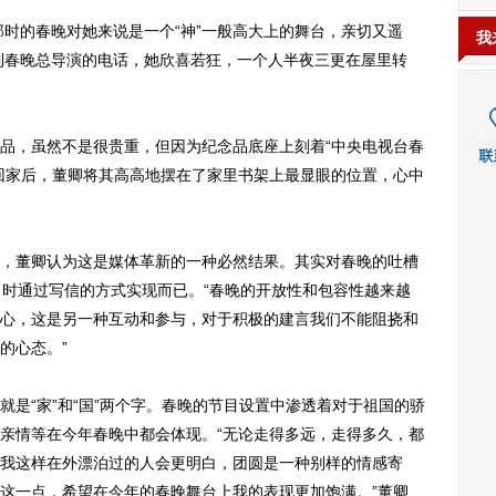
时的春晚对她来说是一个“神”一般高大上的舞台，亲切又遥
我
接到春晚总导演的电话，她欣喜若狂，一个人半夜三更在屋里转
，虽然不是很贵重，但因为纪念品底座上刻着“中央电视台春
回家后，董卿将其高高地摆在了家里书架上最显眼的位置，心中
董卿认为这是媒体革新的一种必然结果。其实对春晚的吐槽
当时通过写信的方式实现而已。“春晚的开放性和包容性越来越
心，这是另一种互动和参与，对于积极的建言我们不能阻挠和
的心态。”
“家”和“国”两个字。春晚的节目设置中渗透着对于祖国的骄
亲情等在今年春晚中都会体现。“无论走得多远，走得多久，都
我这样在外漂泊过的人会更明白，团圆是一种别样的情感寄
这一点，希望在今年的春晚舞台上我的表现更加饱满。”董卿