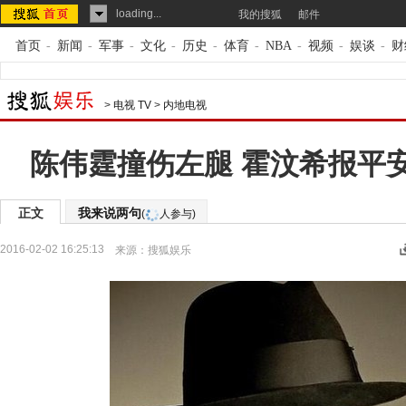
loading...
我的搜狐
邮件
首页
-
新闻
-
军事
-
文化
-
历史
-
体育
-
NBA
-
视频
-
娱谈
-
财
>
电视 TV
>
内地电视
陈伟霆撞伤左腿 霍汶希报平
正文
我来说两句
(
人参与)
2016-02-02 16:25:13
来源：
搜狐娱乐