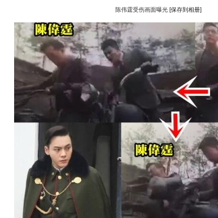
陈伟霆受伤画面曝光
[保存到相册]