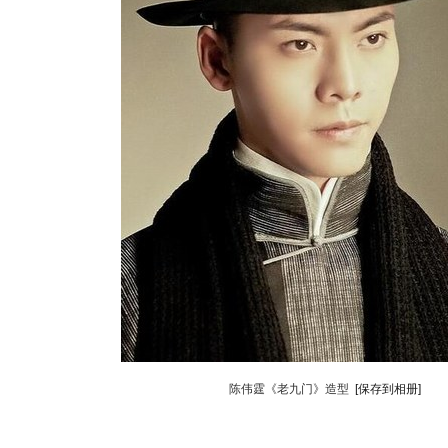
陈伟霆《老九门》造型
[保存到相册]
动物系恋人啊 | 钟欣潼体验爱情哲学
南方