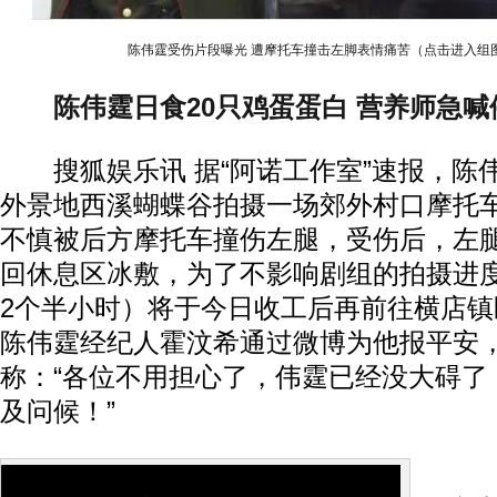
陈伟霆受伤片段曝光 遭摩托车撞击左脚表情痛苦（点击进入组
陈伟霆日食20只鸡蛋蛋白 营养师急
搜狐娱乐讯 据“阿诺工作室”速报，陈伟霆
外景地西溪蝴蝶谷拍摄一场郊外村口摩托车
不慎被后方摩托车撞伤左腿，受伤后，左
回休息区冰敷，为了不影响剧组的拍摄进
2个半小时）将于今日收工后再前往横店
陈伟霆经纪人霍汶希通过微博为他报平安
称：“各位不用担心了，伟霆已经没大碍了
及问候！”
晚