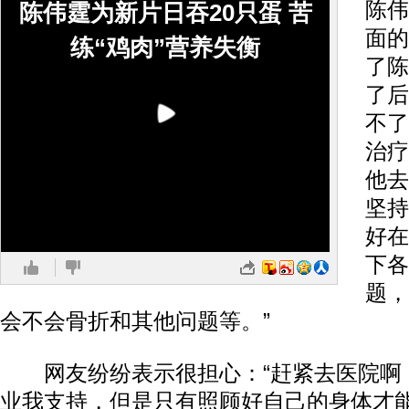
陈伟
陈伟霆为新片日吞20只蛋 苦
面的
练“鸡肉”营养失衡
了陈
了后
不了
治疗
他去
坚持
好在
下各
题，
会不会骨折和其他问题等。”
网友纷纷表示很担心：“赶紧去医院啊！
业我支持，但是只有照顾好自己的身体才