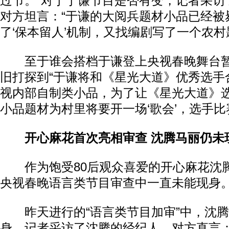
过节。”对于于谦节目是否有变，记者采访
对方坦言：“于谦的大阅兵题材小品已经被
了‘保本留人’机制，又找编剧写了一个农村
至于谁会搭档于谦登上央视春晚舞台暂
旧打探到“于谦将和《星光大道》优秀选手
视内部自制类小品，为了让《星光大道》
小品题材为村里将要开一场‘歌会’，选手比
开心麻花首次亮相审查 沈腾马丽仍未
作为饱受80后观众喜爱的开心麻花沈
央视春晚语言类节目审查中一直未能现身
昨天进行的“语言类节目加审”中，沈腾
身，记者采访了沈腾的经纪人，对方直言：