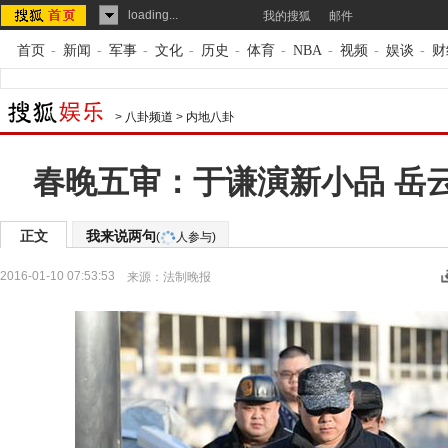
loading...
我的搜狐
邮件
首页
-
新闻
-
军事
-
文化
-
历史
-
体育
-
NBA
-
视频
-
娱谈
-
财
>
八卦频道
>
内地八卦
春晚五审：于谦演新小品 岳
正文
我来说两句
(
人参与)
2016-01-10 07:53:53
来源：
法制晚报