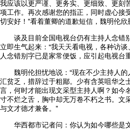
我应该以更严谨、更务实、更细致、更刻
项工作。再次感谢您的指正，同时虚心接
切安好！”看着董卿的道歉短信，魏明伦欣
谈及目前全国电视台仍有主持人念错别
立即生气起来：“我
天天
看电视，各种访谈
人念错别字已是家常便饭，应引起电视台重
魏明伦担忧地说：“现在不少主持人的
汇贫乏，措辞过于粗鄙。少有含英咀华之
言，何时才能出现文采型主持人啊？如今
寸不烂之舌，胸中却无万卷不朽之书。文
与文才德才兼备。”
华西都市记者问：你认为如今哪些是文