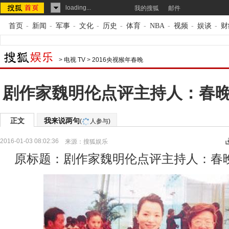
loading...
我的搜狐
邮件
首页
-
新闻
-
军事
-
文化
-
历史
-
体育
-
NBA
-
视频
-
娱谈
-
财
>
电视 TV
>
2016央视猴年春晚
剧作家魏明伦点评主持人：春
正文
我来说两句
(
人参与)
2016-01-03 08:02:36
来源：
搜狐娱乐
原标题：剧作家魏明伦点评主持人：春