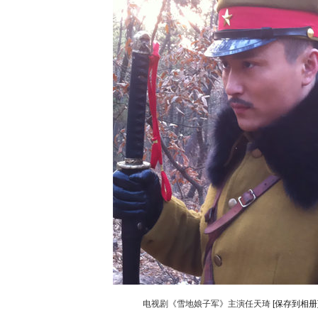
动物系恋人啊 | 钟欣潼体验爱情哲学
南方
电视剧《雪地娘子军》主演任天琦
[保存到相册