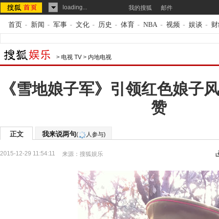
loading...
我的搜狐
邮件
首页
-
新闻
-
军事
-
文化
-
历史
-
体育
-
NBA
-
视频
-
娱谈
-
财
>
电视 TV
>
内地电视
《雪地娘子军》引领红色娘子风
赞
正文
我来说两句
(
人参与)
2015-12-29 11:54:11
来源：
搜狐娱乐