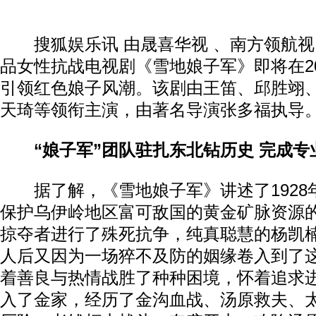
搜狐娱乐讯 由晟喜华视 、南方领航视
品女性抗战电视剧《雪地娘子军》即将在2
引领红色娘子风潮。该剧由王笛、邱胜翊
天琦等领衔主演，由著名导演张多福执导
“娘子军”团队驻扎东北钻历史 完成专
据了解，《雪地娘子军》讲述了1928
保护乌伊岭地区富可敌国的黄金矿脉资源
掠夺者进行了殊死抗争，纯真聪慧的杨凯
人后又因为一场猝不及防的姻缘卷入到了
着善良与热情战胜了种种困境，怀着追求
入了金家，经历了金沟血战、汤原救夫、