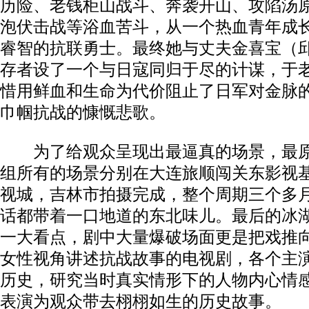
历险、老钱柜山战斗、奔袭开山、攻陷汤
泡伏击战等浴血苦斗，从一个热血青年成
睿智的抗联勇士。最终她与丈夫金喜宝（
存者设了一个与日寇同归于尽的计谋，于
惜用鲜血和生命为代价阻止了日军对金脉
巾帼抗战的慷慨悲歌。
为了给观众呈现出最逼真的场景，最原
组所有的场景分别在大连旅顺闯关东影视
视城，吉林市拍摄完成，整个周期三个多
话都带着一口地道的东北味儿。最后的冰
一大看点，剧中大量爆破场面更是把戏推
女性视角讲述抗战故事的电视剧，各个主
历史，研究当时真实情形下的人物内心情
表演为观众带去栩栩如生的历史故事。