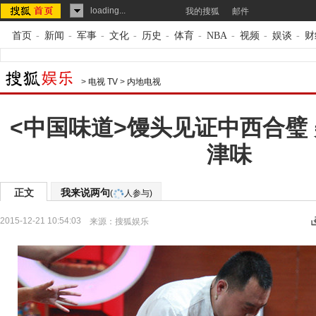
loading...
我的搜狐
邮件
首页
-
新闻
-
军事
-
文化
-
历史
-
体育
-
NBA
-
视频
-
娱谈
-
财
>
电视 TV
>
内地电视
<中国味道>馒头见证中西合璧
津味
正文
我来说两句
(
人参与)
2015-12-21 10:54:03
来源：
搜狐娱乐