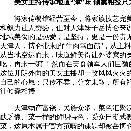
美女主持传承地道“津”味 倾囊相授只
将家传餐馆经营至今，将家族技艺完美
和毅力让人赞扬，但对天津妹子岳博仑来
地域美食的是热爱，是坚持，更是一份责
天津人，博仑带来的“牛肉笃面筋”，从主
从当地空运而来，味道鲜美得让外婆家的吴
吃，再来一碗”！然而在美食领军人们巨额
这位开朗外向的美女主播却一改风风火火
自己的心愿：只传不卖，分文未取，所有
律倾囊相授。
天津物产富饶，民族众多，菜色汇聚汉
缺乏像川菜一样的鲜明特色，受众日渐式
菜，这原本属于官方范畴的课题却被岳博