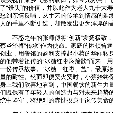
馒头视作家乡气息的载体，如今儿孙用十
了“馒头”的价值，并以此作为老人九十大
愁到亲情反哺，从手艺的传承到情感的延
人的手里不断更迭，却散发出更为浑厚的
不惑之年的张师傅将“创新”发扬极致，
蔡圣泽将“传承”作为使命。家庭的困顿曾
创业，用餐馆的盈利支撑起小蔡的华丽转
的他带着祖传的“冰糖红枣焖蹄髈”而来，
一份传承故事。“冰糖、红枣、盐”，最原
量的耐性。然而即便费火费时，小蔡始终
身上我们欣喜地看到，中国餐饮的新生力
们既保有了年轻人的创造力与对未来趋势
统中坚守，将绝对的赤忱投身于家传美食