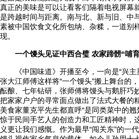
真正的美味是可以让看客们隔着电视屏幕
是跨越时间与距离。南与北、新与旧、中
素被中国饮食文化所包纳、杂糅，一道别
现。
一个馒头见证中西合璧 农家蹄髈“哺育
《中国味道》开播至今，一向是“兴主菜
张大江师傅这样将“一个馒头”搬上舞台的
酝酿、七年钻研，张师傅将馒头与鹅肝巧
把家家户户的寻常面点做出了法式大餐的
美食家董克平先生都直呼“是同类菜中的翘
惊于民间手艺人的创造力和工匠精神时，
义更让我们感慨。作为最早“闯关东”的一