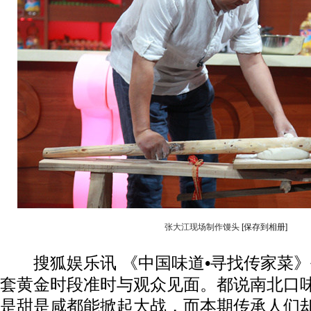
张大江现场制作馒头
[保存到相册]
搜狐娱乐讯 《中国味道•寻找传家菜》
套黄金时段准时与观众见面。都说南北口
动物系恋人
是甜是咸都能掀起大战，而本期传承人们