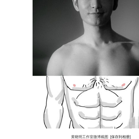
动物系恋人啊 | 钟欣潼体验爱情哲学
南方
黄晓明工作室微博截图
[保存到相册]