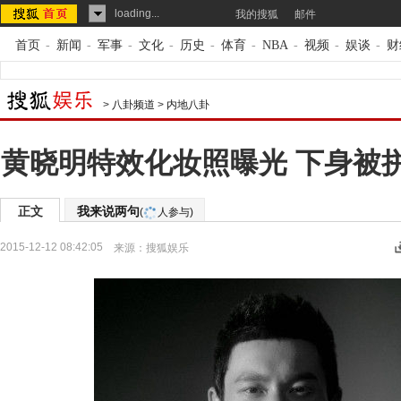
loading...
我的搜狐
邮件
首页
-
新闻
-
军事
-
文化
-
历史
-
体育
-
NBA
-
视频
-
娱谈
-
财
>
八卦频道
>
内地八卦
黄晓明特效化妆照曝光 下身被
正文
我来说两句
(
人参与)
2015-12-12 08:42:05
来源：
搜狐娱乐