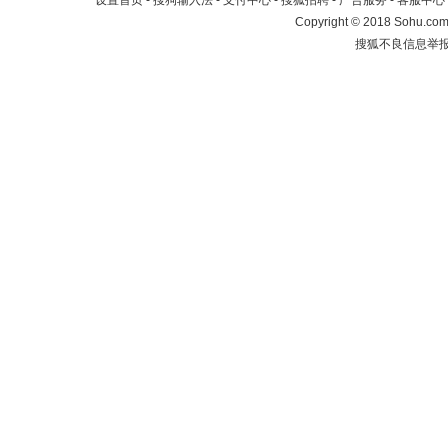
设置首页
-
搜狗输入法
-
支付中心
-
搜狐招聘
-
广告服务
-
客服中心
Copyright
©
2018 Sohu.com 
搜狐不良信息举