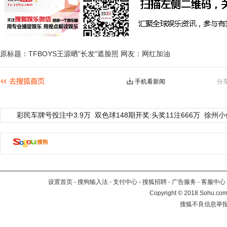
原标题：TFBOYS王源晒"长发"遮脸照 网友：网红加油
手机看新闻
分
彩民车牌号投注中3.9万
双色球148期开奖:头奖11注666万
徐州小
设置首页
-
搜狗输入法
-
支付中心
-
搜狐招聘
-
广告服务
-
客服中心
Copyright
©
2018 Sohu.com 
搜狐不良信息举