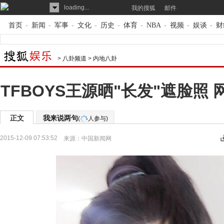
loading...
我的搜狐
邮件
首页
-
新闻
-
军事
-
文化
-
历史
-
体育
-
NBA
-
视频
-
娱谈
-
财
>
八卦频道
>
内地八卦
TFBOYS王源晒"长发"遮脸照
正文
我来说两句
(
人参与)
2015-12-09 07:53:52
来源：
中国新闻网