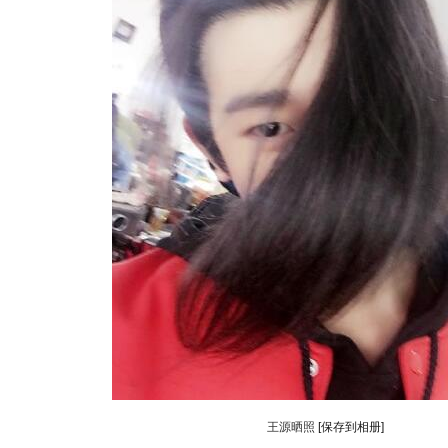
动物系恋人啊 | 钟欣潼体验爱情哲学
南方
王源晒照
[保存到相册]