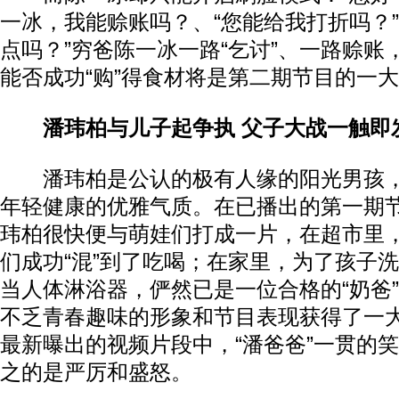
一冰，我能赊账吗？、“您能给我打折吗？”
点吗？”穷爸陈一冰一路“乞讨”、一路赊账
能否成功“购”得食材将是第二期节目的一
潘玮柏与儿子起争执 父子大战一触即
潘玮柏是公认的极有人缘的阳光男孩，
年轻健康的优雅气质。在已播出的第一期节
玮柏很快便与萌娃们打成一片，在超市里
们成功“混”到了吃喝；在家里，为了孩子
当人体淋浴器，俨然已是一位合格的“奶爸
不乏青春趣味的形象和节目表现获得了一
最新曝出的视频片段中，“潘爸爸”一贯的
之的是严厉和盛怒。