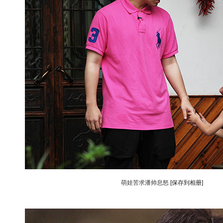
萌娃苦求潘帅息怒
[保存到相册]
动物系恋人啊 | 钟欣潼体验爱情哲学
南方