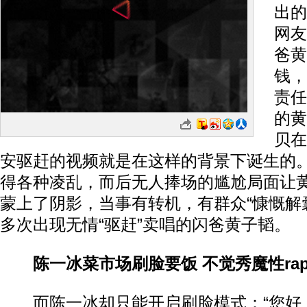
出的
网友
爸黄
钱，
责任
的黄
贝在
安驱赶的视频就是在这样的背景下诞生的
得各种凌乱，而后无人捧场的尴尬局面让
蒙上了阴影，当事有转机，有群众“慷慨解
多次出现无情“驱赶”卖唱的闪爸黄子韬。
陈一冰菜市场刷脸要饭 不觉秀魔性ra
而陈一冰却只能开启刷脸模式：“您好