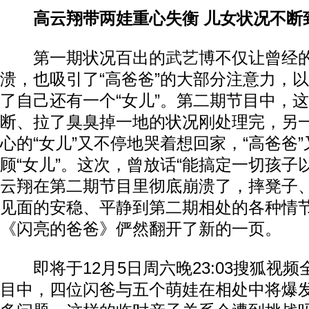
高云翔带两娃重心失衡 儿女状况不断
第一期状况百出的
武艺
博不仅让曾经的
溃，也吸引了“高爸爸”的大部分注意力，以
了自己还有一个“女儿”。第二期节目中，
断、拉了臭臭掉一地的状况刚处理完，另一
心的“女儿”又不停地哭着想回家，“高爸爸
顾“女儿”。这次，曾放话“能搞定一切孩子
云翔在第二期节目里彻底崩溃了，摔凳子
见面的安稳、平静到第二期相处的各种情
《闪亮的爸爸》俨然翻开了新的一页。
即将于12月5日周六晚23:03搜狐视
目中，四位闪爸与五个萌娃在相处中将爆