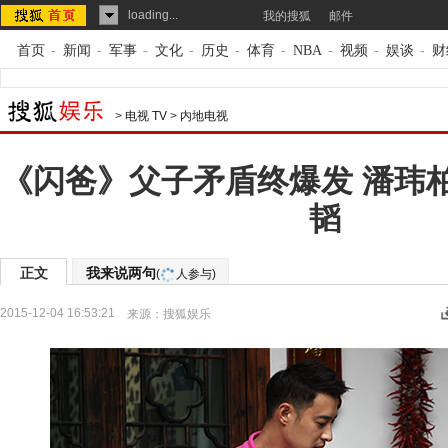
loading...
我的搜狐
邮件
首页
-
新闻
-
军事
-
文化
-
历史
-
体育
-
NBA
-
视频
-
娱谈
-
财
>
电视 TV
>
内地电视
《闪爸》父子矛盾终爆发 潘玮
韬
正文
我来说两句
(
人参与)
2015-12-04 16:53:21
来源：
搜狐娱乐