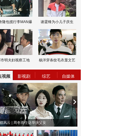
奇隆包揽行李MAN爆
谢霆锋为小儿子庆生
邹市明夫妇视察工地
杨洋穿条纹毛衣显文艺
点视频
影视剧
综艺
自媒体
都风云 | 周冬雨任达华演父女