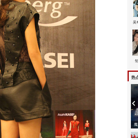
吴
热
潼体验爱情哲学
南方有乔木 | “科创CP”渐入佳境
魔