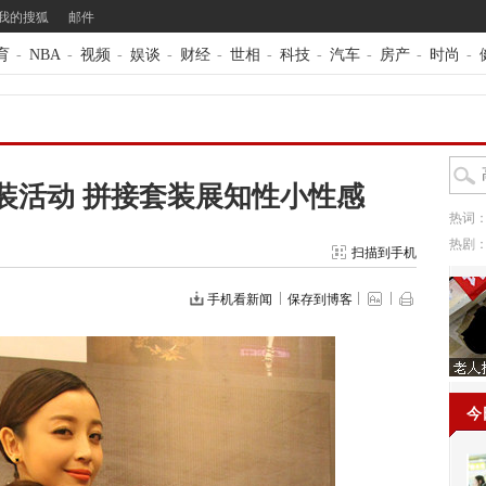
我的搜狐
邮件
育
-
NBA
-
视频
-
娱谈
-
财经
-
世相
-
科技
-
汽车
-
房产
-
时尚
-
装活动 拼接套装展知性小性感
热词
热剧
扫描到手机
手机看新闻
保存到博客
今