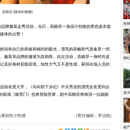
高晓菲
[保存到相册]
桂林
品牌服装走秀活动，当日，高晓菲一身设计别致的黑色皮衣套
媒体的点赞！
别有自己的风格和独到的眼光，漂亮的容貌和气质备受一些
、服装等品牌的邀请为其助阵。此次活动，高晓菲一身时尚皮
网
让其好身材若隐若现，知性大气又不是性感，获得在场人员的
品知名度大开，《马向阳下乡记》中
吴秀波
的漂亮女友受到众
泼
的新戏《赎罪门》也将登陆荧屏，剧中高晓菲将饰演一位靓丽
装展知性小性感
(责任编辑：李治政)
破产