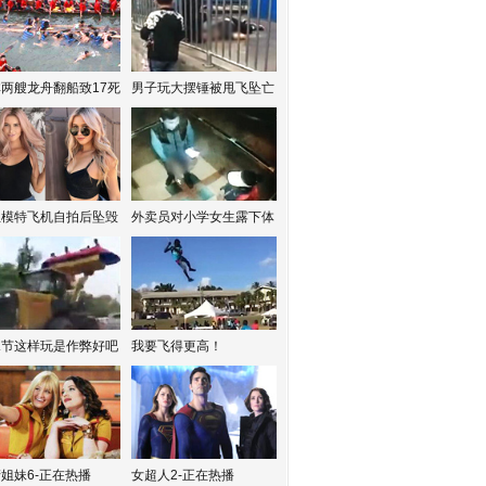
两艘龙舟翻船致17死
男子玩大摆锤被甩飞坠亡
红模特飞机自拍后坠毁
外卖员对小学女生露下体
水节这样玩是作弊好吧
我要飞得更高！
姐妹6-正在热播
女超人2-正在热播