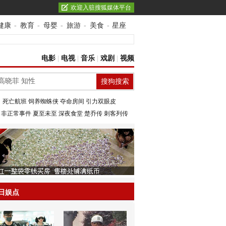
欢迎入驻搜狐媒体平台
健康
-
教育
-
母婴
-
旅游
-
美食
-
星座
电影
|
电视
|
音乐
|
戏剧
|
视频
：
死亡航班
饲养蜘蛛侠
夺命房间
引力双眼皮
：
非正常事件
夏至未至
深夜食堂
楚乔传
刺客列传
日娱点