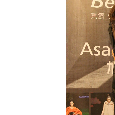
动物系恋人啊 | 钟欣