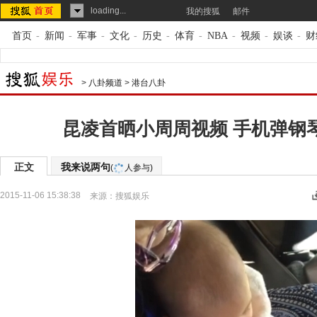
loading...
我的搜狐
邮件
首页
-
新闻
-
军事
-
文化
-
历史
-
体育
-
NBA
-
视频
-
娱谈
-
财
>
八卦频道
>
港台八卦
昆凌首晒小周周视频 手机弹钢
正文
我来说两句
(
人参与)
2015-11-06 15:38:38
来源：
搜狐娱乐