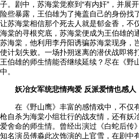
子。剧中，苏海棠觉察到“有内奸”，并展
险些暴露，王伯雄为了掩盖自己的身份找
让苏海棠相信那个死去人就是郁金香，不
海棠的寻根究底，苏海棠便成为王伯雄的
苏海棠，他利用李丹阳诱骗苏海棠现身，
使计划失败。一场扑朔迷离的潜伏战即将
王伯雄的师生情能否继续延续？尽在《野
中。
妖冶女军统悲情殉爱 反派爱情也感人
在《野山鹰》丰富的感情戏中，不仅有
枪自杀为海棠小组壮行的战友情，还有妖
爱舍命的师生情。曾经出演过《白蛇后传
知名演员傅淼此次饰演的上官雪，在剧中