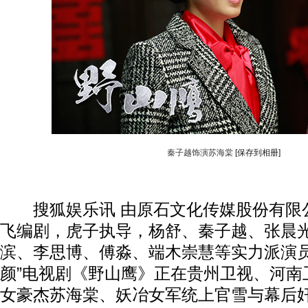
秦子越饰演苏海棠
[保存到相册]
搜狐娱乐讯 由原石文化传媒股份有限
飞编剧，虎子执导，杨舒、秦子越、张晨
滨、李思博、傅淼、端木崇慧等实力派演员
颜”电视剧《野山鹰》正在贵州卫视、河南
动物系恋人啊 | 钟欣潼体验爱情哲学
南方
女豪杰苏海棠、妖冶女军统上官雪与幕后