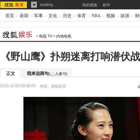
loading...
我的搜狐
邮件
首页
-
新闻
-
军事
-
文化
-
历史
-
体育
-
NBA
-
视频
-
娱谈
-
财
>
电视 TV
>
内地电视
《野山鹰》扑朔迷离打响潜伏战
正文
我来说两句
(
人参与)
2015-11-05 09:39:59
来源：
搜狐娱乐