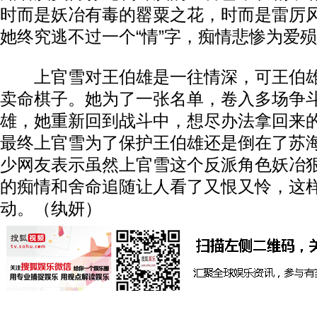
时而是妖冶有毒的罂粟之花，时而是雷厉
她终究逃不过一个“情”字，痴情悲惨为爱
上官雪对王伯雄是一往情深，可王伯雄
卖命棋子。她为了一张名单，卷入多场争
雄，她重新回到战斗中，想尽办法拿回来
最终上官雪为了保护王伯雄还是倒在了苏
少网友表示虽然上官雪这个反派角色妖冶
的痴情和舍命追随让人看了又恨又怜，这
动。（纨妍）