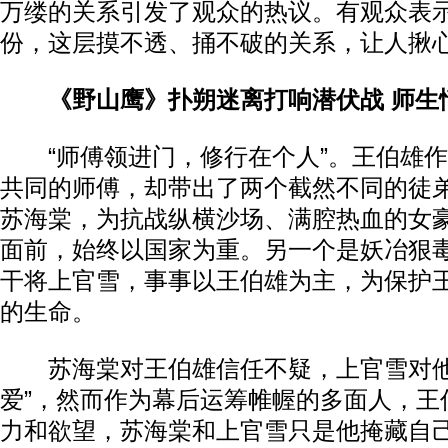
万缕的关系引发了观众的热议。有观众表示
份，这层摸不透、捅不破的关系，让人揪心
《野山鹰》扑朔迷离打响潜伏战 师生
“师傅领进门，修行在个人”。王伯雄作
共同的师傅，却带出了两个截然不同的徒
苏海棠，为抗战纵横沙场、满腔热血的女
面前，始终以国家为重。另一个是妖冶狠
干将上官雪，事事以王伯雄为主，为保护
的生命。
苏海棠对王伯雄信任不疑，上官雪对他
爱”，然而作为幕后运筹帷幄的多面人，王
力和欲望，苏海棠和上官雪只是他掩藏自