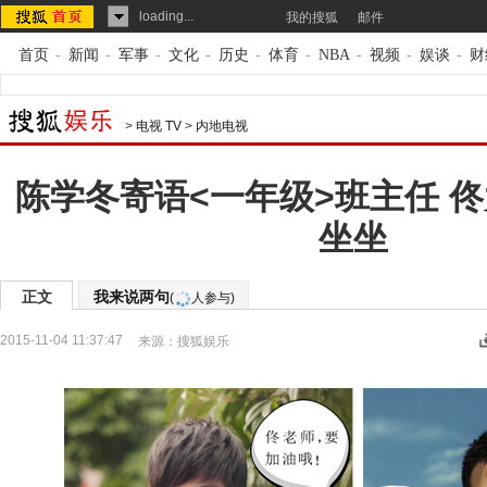
loading...
我的搜狐
邮件
首页
-
新闻
-
军事
-
文化
-
历史
-
体育
-
NBA
-
视频
-
娱谈
-
财
>
电视 TV
>
内地电视
陈学冬寄语<一年级>班主任 
坐坐
正文
我来说两句
(
人参与)
2015-11-04 11:37:47
来源：
搜狐娱乐