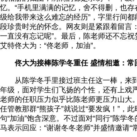
忆。“手机里满满的记忆，舍不得删，也存
级给我带来这么难忘的经历”，字里行间都
段珍贵时光的怀念。网友则是紧跟着留言：
一直没有忘记呢”。最后，陈老师还不忘祝
艾特佟大为：“佟老师，加油”。
佟大为接棒陈学冬重任 盛情相邀：常
从陈学冬手里接过班主任这一棒，来到
年级，面对学生们飞扬的个性，还有上戏
老师的任职压力似乎比陈老师更压力山大
任管教那群“熊孩子”就说过“要发疯！”，
句“加油”饱含深意。不过面对“同行”陈学
马表示回应：“谢谢冬冬老师”并盛情邀请“