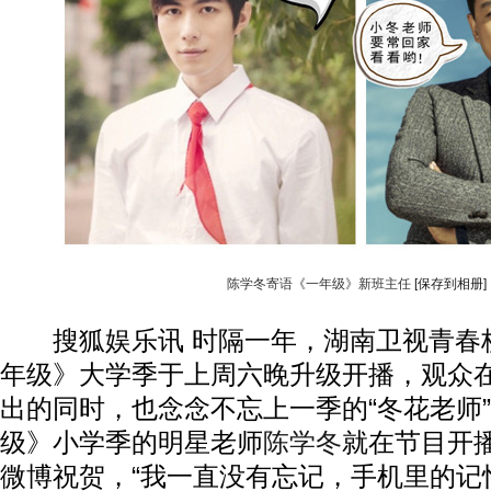
陈学冬寄语《一年级》新班主任
[保存到相册]
搜狐娱乐讯 时隔一年，湖南卫视青春
年级》大学季于上周六晚升级开播，观众
出的同时，也念念不忘上一季的“冬花老师
级》小学季的明星老师
陈学冬
就在节目开
动物系恋人啊 | 钟欣潼体验爱情哲学
南方
微博祝贺，“我一直没有忘记，手机里的记