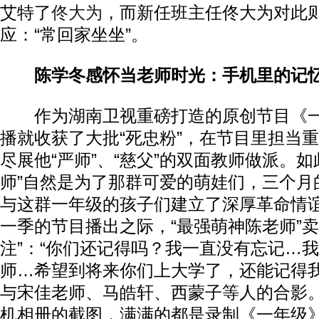
艾特了
佟大为
，而新任班主任佟大为对此
应：“常回家坐坐”。
陈学冬感怀当老师时光：手机里的记
作为湖南卫视重磅打造的原创节目《一
播就收获了大批“死忠粉”，在节目里担当
尽展他“严师”、“慈父”的双面教师做派。如
师”自然是为了那群可爱的萌娃们，三个月
与这群一年级的孩子们建立了深厚革命情
一季的节目播出之际，“最强萌神陈老师”卖
注”：“你们还记得吗？我一直没有忘记…
师…希望到将来你们上大学了，还能记得我
与宋佳老师、马皓轩、西蒙子等人的合影
机相册的截图，满满的都是录制《一年级