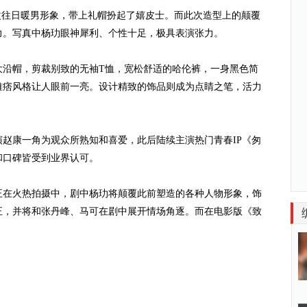
往日暖男形象，带上礼帽扮起了嬉皮士。而此次造型上的颠覆
力。写真中杨玏眼神犀利、个性十足，极具表演张力。
帽，剪裁别致的无袖T恤，宽松舒适的哈伦裤，一身黑色简
雅痞风格让人眼前一亮。设计精致的饰品则成为点睛之笔，活力
赵康一角为观众所熟知和喜爱，此后陆续主演热门青春IP《匆
和口碑皆受到业界认可。
在火热拍摄中，剧中杨玏将颠覆此前塑造的各种人物形象，饰
正，并将和张丹峰、马可在剧中展开情场角逐。而在电影版《致