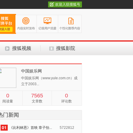
欢迎入驻搜狐号
搜狐视频
搜狐影院
中国娱乐网
中国娱乐网（www.yule.com.cn）成
立于2003...
0
7565
0
阅读量
文章数
评论数
热门新闻
《比利林恩》首映 章子怡...
5722812