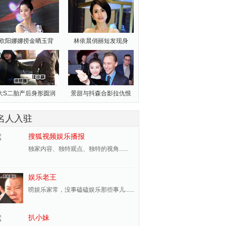
欧阳娜娜捞金晒玉背
林依晨俏丽短发现身
大S二胎产后身形圆润
景甜与抖森合影拉仇恨
名人入驻
搜狐视频娱乐播报
独家内容、独特观点、独特的视角......
娱乐老王
唠娱乐家常，没事磕磕娱乐那些事儿......
扒小妹