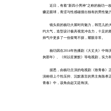
近日，有着“新四小男神”之称的杨玏一改
赚足眼球，青涩与性感碰撞出独有的男性魅
镜头前的杨玏大展时尚魅力，韩范儿的大沿
约大气，造型设计极具视觉冲击力，十足的
帅气中更多了一份桀骜不驯，耀眼非常。
杨玏因在2014年热播剧《大丈夫》中饰演
匆那年》、《何以笙箫默》等电视剧，实力
据悉，由杨玏主演的电视剧《致青春》正
演称得上个性压抑、沉默寡言的男主角陈孝
青春》中，该角由赵又廷饰演。