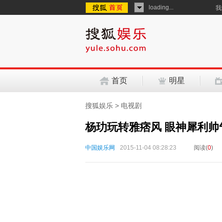
loading...
我
首页
明星
搜狐娱乐
>
电视剧
杨玏玩转雅痞风 眼神犀利帅
中国娱乐网
2015-11-04 08:28:23
阅读(
0
)