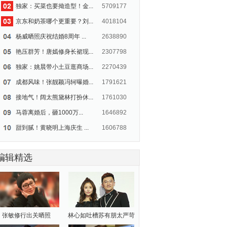
独家：买菜也要拗造型！金...
5709177
京东和奶茶哪个更重要？刘...
4018104
杨威晒照庆祝结婚8周年 ...
2638890
艳压群芳！唐嫣修身长裙现...
2307798
独家：姚晨带小土豆逛商场...
2270439
成都风味！张靓颖冯轲曝婚...
1791621
接地气！阔太熊黛林打扮休...
1761030
马蓉离婚后，砸1000万...
1646892
甜到腻！黄晓明上海庆生 ...
1606788
吴亦凡上海庆生低胸装抢镜...
1513062
编辑精选
吴昕换了短发造型 俏皮可...
1499571
独家：郑爽陈学冬重返18...
1454976
《青春期》曾让她火遍全国...
1377864
林志颖双胞胎儿子满11个...
1336176
张敏修行出关晒照
林心如吐槽苏有朋太严苛
独家：舒淇婚后赶场忙 小...
1129059