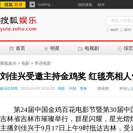
loading...
我的搜狐
邮件
WAP
APP
首页
明星
电视剧
综
搜狐娱乐
>
电影
>
华语电影
刘佳兴受邀主持金鸡奖 红毯亮相
娱乐扒卦阵
2015-10-26 10:01:02
电影
中国
青春
阅读(
0
)
评论(
)
第
24
届中国金鸡百花电影节暨第
30
届中
吉林省吉林市璀璨举行，群星闪耀，星光熠
主播刘佳兴于
9
月
17
日上午
9
时抵达吉林，受