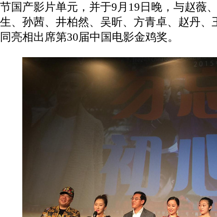
节国产影片单元，并于
9
月
19
日晚，与赵薇
生、孙茜、井柏然、吴昕、方青卓、赵丹、
同亮相出席第
30
届中国电影金鸡奖。