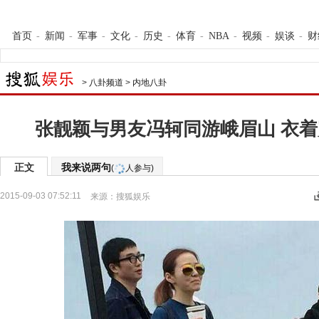
首页
-
新闻
-
军事
-
文化
-
历史
-
体育
-
NBA
-
视频
-
娱谈
-
财
>
八卦频道
>
内地八卦
张靓颖与男友冯轲同游峨眉山 衣
正文
我来说两句
(
人参与)
2015-09-03 07:52:11
来源：
搜狐娱乐