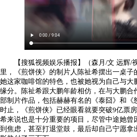
【搜狐视频娱乐播报】（森月/文 远辉
里，《煎饼侠》的制片人陈祉希摆出一桌子
她这家咖啡馆的特色，也被她视为自己与大
缘分。陈祉希跟大鹏年龄相仿，在与大鹏合
部制片作品，包括赫赫有名的《泰囧》和《
时止，《煎饼侠》已经眼看就要突破9亿票
希来说也是十分重要的项目，尽管中途她曾
到焦虑，甚至打退堂鼓，最后却自己宁愿拿