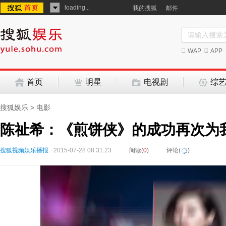
loading...
我的搜狐
邮件
WAP
APP
首页
明星
电视剧
综
搜狐娱乐
>
电影
陈祉希：《煎饼侠》的成功再次为
搜狐视频娱乐播报
2015-07-28 08:31:23
阅读(
0
)
评论(
)