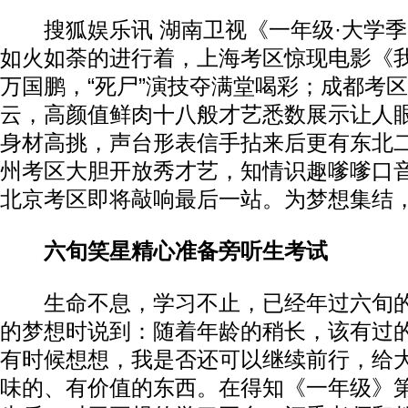
搜狐娱乐讯 湖南卫视《一年级·大学季
如火如荼的进行着，上海考区惊现电影《
万国鹏，“死尸”演技夺满堂喝彩；成都考
云，高颜值鲜肉十八般才艺悉数展示让人
身材高挑，声台形表信手拈来后更有东北
州考区大胆开放秀才艺，知情识趣嗲嗲口音
北京考区即将敲响最后一站。为梦想集结
六旬笑星精心准备旁听生考试
生命不息，学习不止，已经年过六旬的
的梦想时说到：随着年龄的稍长，该有过
有时候想想，我是否还可以继续前行，给
味的、有价值的东西。在得知《一年级》