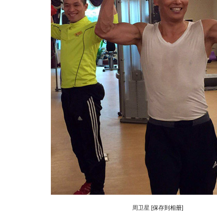
动物系恋人啊 | 钟欣潼体验爱情哲学
南方
周卫星
[保存到相册]