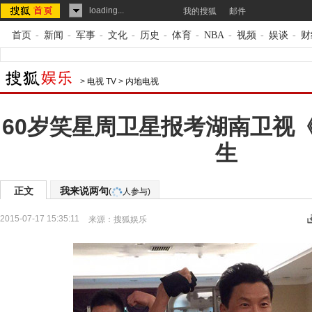
loading...
我的搜狐
邮件
首页
-
新闻
-
军事
-
文化
-
历史
-
体育
-
NBA
-
视频
-
娱谈
-
财
>
电视 TV
>
内地电视
60岁笑星周卫星报考湖南卫视
生
正文
我来说两句
(
人参与)
2015-07-17 15:35:11
来源：
搜狐娱乐