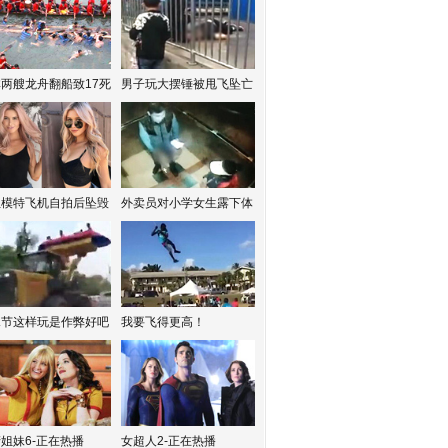
两艘龙舟翻船致17死
男子玩大摆锤被甩飞坠亡
红模特飞机自拍后坠毁
外卖员对小学女生露下体
水节这样玩是作弊好吧
我要飞得更高！
姐妹6-正在热播
女超人2-正在热播