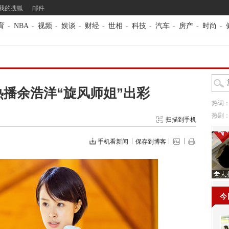
我的搜狐
邮件
育
-
NBA
-
视频
-
娱谈
-
财经
-
世相
-
科技
-
汽车
-
房产
-
时尚
-
播余浩洋“旋风师姐”出彩
热词
热剧
扫描到手机
手机看新闻
保存到博客
今