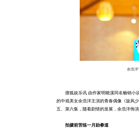
余浩洋
搜狐娱乐讯 由作家明晓溪同名畅销小说
的中戏美女余浩洋主演的青春偶像《旋风少
五、第六集，随着剧情的发展，余浩洋饰演
拍摄前苦练一月跆拳道
动物系恋人啊 | 钟欣