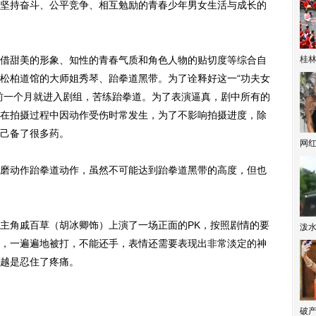
持奋斗、公平竞争、相互勉励的青春少年男女生活与成长的
甜美的形象、知性的青春气质和角色人物的贴切度等综合自
桂林
松柏道馆的大师姐秀琴、跆拳道黑带。为了诠释好这一“功夫女
前一个月就进入剧组，苦练跆拳道。为了表演逼真，剧中所有的
在拍摄过程中因动作受伤时常发生，为了不影响拍摄进度，除
己备了很多药。
网
动作跆拳道动作，虽然不可能达到跆拳道黑带的高度，但也
角戚百草（胡冰卿饰）上演了一场正面的PK，按照剧情的要
泼
，一遍遍地被打，不能还手，表情还需要表现出非常淡定的神
越是忍住了疼痛。
破产