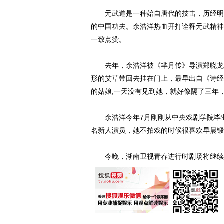
元武道是一种始自唐代的技击，历经明代
的中国功夫。余浩洋热血开打诠释元武精神
一致点赞。
去年，余浩洋被《芈月传》导演郑晓龙选
形的艾草带回去挂在门上，最早出自《诗经—
的姑娘,一天没有见到她，就好像隔了三年
余浩洋今年7月刚刚从中央戏剧学院毕业
名新人演员，她不拍戏的时候很喜欢早晨锻
今晚，湖南卫视青春进行时剧场将继续