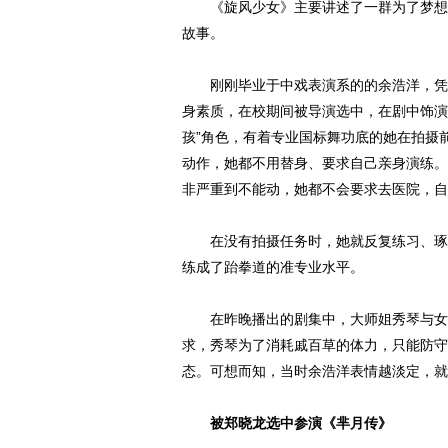
《旋风少女》主要讲述了一群为了梦想坚
故事。
刚刚毕业于中戏表演系的的余浩洋，凭借
身素质，在校期间被导演选中，在剧中饰演
孩”角色，有着专业国标舞功底的她在拍摄
动作，她都不用替身、要求自己亲身演练。
非严重到不能动，她都不会要求去医院，自
在没有拍摄任务时，她就反复练习、琢磨
练成了跆拳道的准专业水平。
在昨晚播出的剧集中，大师姐秀琴与女主
求，秀琴为了消耗戚百草的体力，只能防守
态。可想而知，当时余浩洋表情越淡定，就
被郑晓龙选中参演《芈月传》