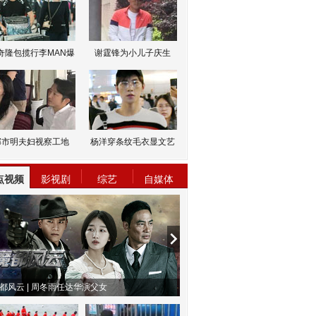
奇隆包揽行李MAN爆
谢霆锋为小儿子庆生
邹市明夫妇视察工地
杨洋穿条纹毛衣显文艺
点视频
影视剧
综艺
自媒体
都风云 | 周冬雨任达华演父女