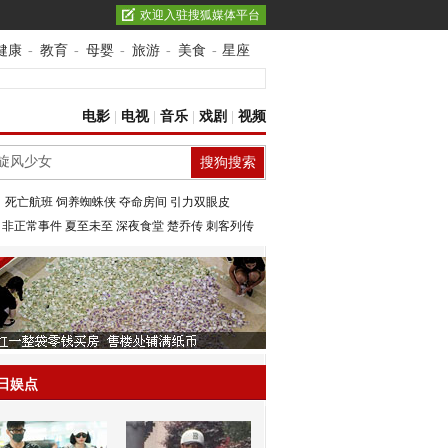
欢迎入驻搜狐媒体平台
健康
-
教育
-
母婴
-
旅游
-
美食
-
星座
电影
|
电视
|
音乐
|
戏剧
|
视频
：
死亡航班
饲养蜘蛛侠
夺命房间
引力双眼皮
：
非正常事件
夏至未至
深夜食堂
楚乔传
刺客列传
日娱点