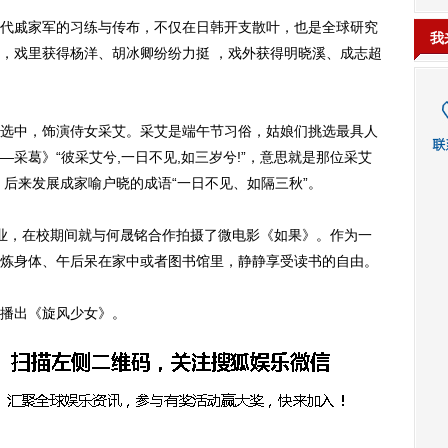
戚家军的习练与传布，不仅在日韩开支散叶，也是全球研究
我
，戏里获得杨洋、胡冰卿纷纷力挺 ，戏外获得明晓溪、成志超
中，饰演侍女采艾。采艾是端午节习俗，姑娘们挑选最具人
采葛》“彼采艾兮,一日不见,如三岁兮!”，意思就是那位采艾
，后来发展成家喻户晓的成语“一日不见、如隔三秋”。
，在校期间就与何晟铭合作拍摄了微电影《如果》。作为一
炼身体、午后呆在家中或者图书馆里，静静享受读书的自由。
播出《旋风少女》。