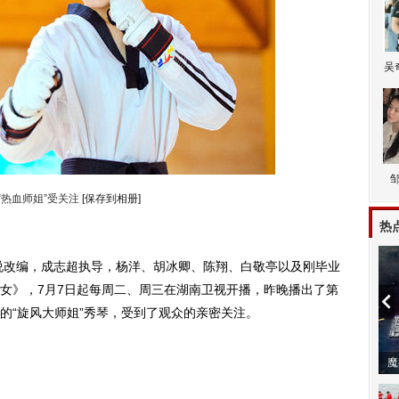
吴
“热血师姐”受关注
[保存到相册]
热
改编，成志超执导，杨洋、胡冰卿、陈翔、白敬亭以及刚毕业
女》，7月7日起每周二、周三在湖南卫视开播，昨晚播出了第
的“旋风大师姐”秀琴，受到了观众的亲密关注。
潼体验爱情哲学
南方有乔木 | “科创CP”渐入佳境
魔