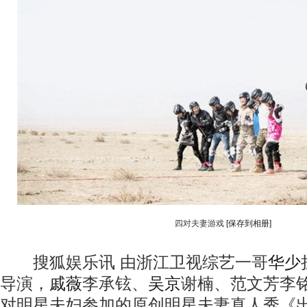
四对夫妻游戏
[保存到相册]
搜狐娱乐讯 由浙江卫视综艺一哥
华少
导演，
戚薇
李承铉、
吴京
谢楠、范文芳李
对明星夫妇参加的原创明星夫妻真人秀《