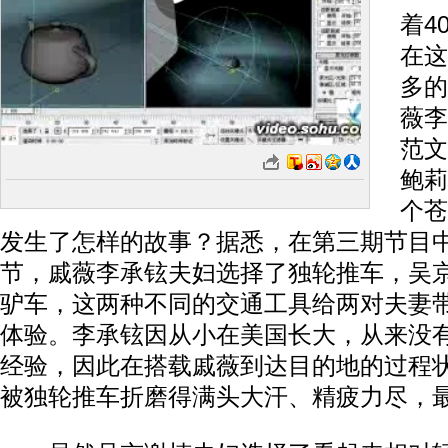
着4
在这
多的
薇李
范文
鲍莉
个苍
发生了怎样的故事？据悉，在第三期节目
节，戚薇李承铉夫妇选择了独轮推车，吴
驴车，这两种不同的交通工具给两对夫妻
体验。李承铉因从小在美国长大，从来没
经验，因此在搭载戚薇到达目的地的过程
被独轮推车折磨得满头大汗、精疲力尽，