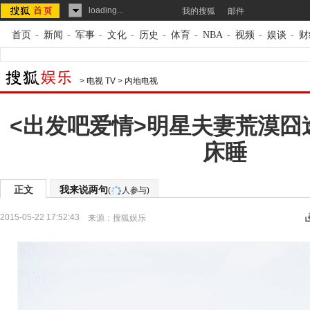
loading...
我的搜狐
邮件
首页
-
新闻
-
军事
-
文化
-
历史
-
体育
-
NBA
-
视频
-
娱谈
-
财
>
电视 TV
>
内地电视
<出发吧爱情>明星夫妻荒漠囧
床睡
正文
我来说两句
(
人参与)
2015-05-22 17:52:43
来源：
搜狐娱乐