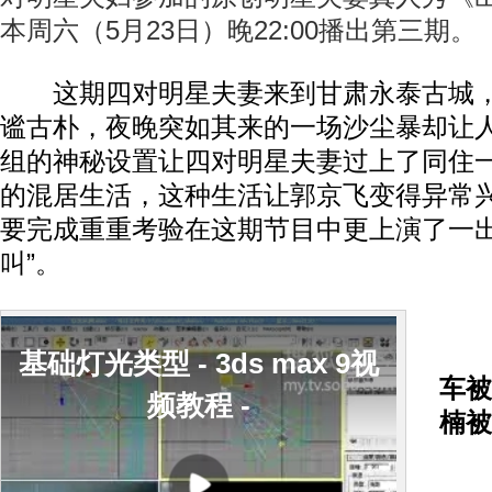
本周六（5月23日）晚22:00播出第三期。
这期四对明星夫妻来到甘肃永泰古城，
谧古朴，夜晚突如其来的一场沙尘暴却让
组的神秘设置让四对明星夫妻过上了同住
的混居生活，这种生活让郭京飞变得异常
要完成重重考验在这期节目中更上演了一出
叫”。
戚
基础灯光类型 - 3ds max 9视
车被
频教程 -
楠被
甘