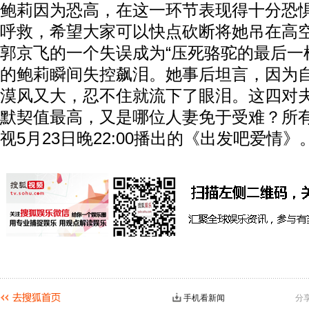
鲍莉因为恐高，在这一环节表现得十分恐
呼救，希望大家可以快点砍断将她吊在高
郭京飞的一个失误成为“压死骆驼的最后一
的鲍莉瞬间失控飙泪。她事后坦言，因为
漠风又大，忍不住就流下了眼泪。这四对
默契值最高，又是哪位人妻免于受难？所
视5月23日晚22:00播出的《出发吧爱情》
手机看新闻
分