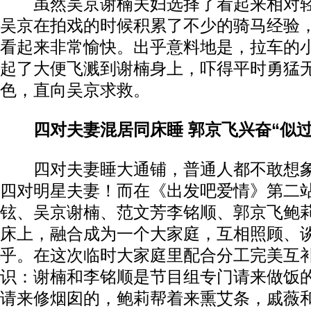
虽然吴京谢楠夫妇选择了看起来相对轻
吴京在拍戏的时候积累了不少的骑马经验
看起来非常愉快。出乎意料地是，拉车的
起了大便飞溅到谢楠身上，吓得平时勇猛无
色，直向吴京求救。
四对夫妻混居同床睡 郭京飞兴奋“似过
四对夫妻睡大通铺，普通人都不敢想象
四对明星夫妻！而在《出发吧爱情》第二
铉、吴京谢楠、范文芳李铭顺、郭京飞鲍
床上，融合成为一个大家庭，互相照顾、
乎。在这次临时大家庭里配合分工完美互
识：谢楠和李铭顺是节目组专门请来做饭
请来修烟囱的，鲍莉帮着来熏艾条，戚薇