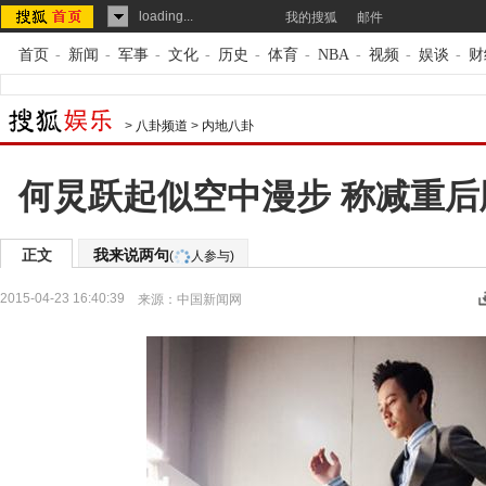
loading...
我的搜狐
邮件
首页
-
新闻
-
军事
-
文化
-
历史
-
体育
-
NBA
-
视频
-
娱谈
-
财
>
八卦频道
>
内地八卦
何炅跃起似空中漫步 称减重
正文
我来说两句
(
人参与)
2015-04-23 16:40:39
来源：
中国新闻网