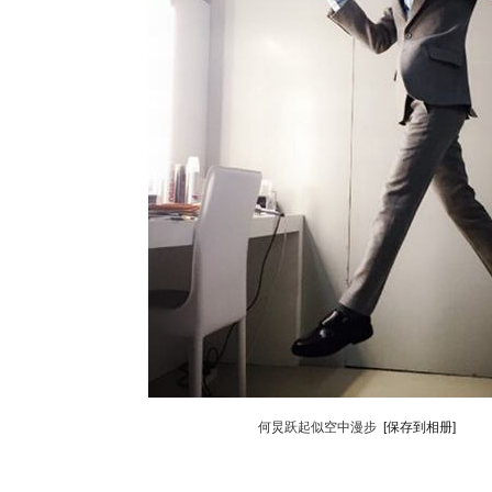
何炅跃起似空中漫步
[保存到相册]
动物系恋人啊 | 钟欣潼体验爱情哲学
南方