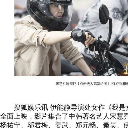
宋慧乔骑摩托【点击进入高清组图】
[保存到相册
搜狐娱乐讯 伊能静导演处女作《我是女
全面上映，影片集合了中韩著名艺人
宋慧
杨祐宁、邬君梅、姜武、
郑元畅
、秦昊、