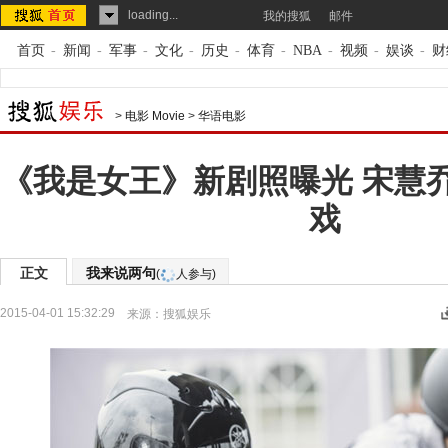
loading...
我的搜狐
邮件
首页
-
新闻
-
军事
-
文化
-
历史
-
体育
-
NBA
-
视频
-
娱谈
-
财
>
电影 Movie
>
华语电影
《我是女王》新剧照曝光 宋慧
戏
正文
我来说两句
(
人参与)
2015-04-01 15:32:29
来源：
搜狐娱乐