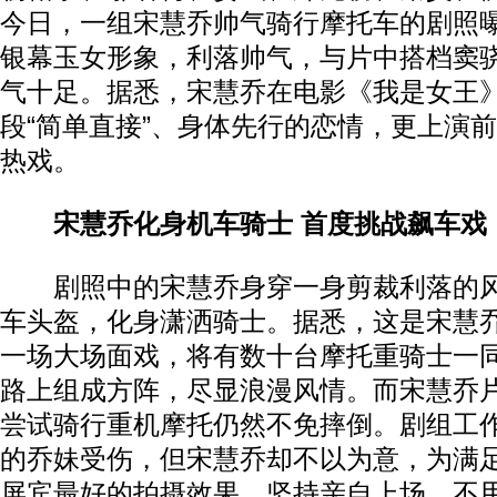
今日，一组宋慧乔帅气骑行摩托车的剧照
银幕玉女形象，利落帅气，与片中搭档窦
气十足。据悉，宋慧乔在电影《我是女王
段“简单直接”、身体先行的恋情，更上演
热戏。
宋慧乔化身机车骑士 首度挑战飙车戏
剧照中的宋慧乔身穿一身剪裁利落的风
车头盔，化身潇洒骑士。据悉，这是宋慧
一场大场面戏，将有数十台摩托重骑士一
路上组成方阵，尽显浪漫风情。而宋慧乔
尝试骑行重机摩托仍然不免摔倒。剧组工
的乔妹受伤，但宋慧乔却不以为意，为满
屏宾最好的拍摄效果，坚持亲自上场，不