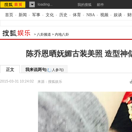
loading...
我的搜狐
邮件
首页
-
新闻
-
军事
-
文化
-
历史
-
体育
-
NBA
-
视频
-
娱谈
-
财
>
八卦频道
>
内地八卦
陈乔恩晒妩媚古装美照 造型神似
正文
我来说两句
(
人参与)
2015-03-31 10:24:02
来源：
搜狐娱乐